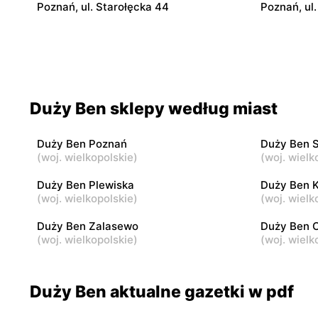
Poznań, ul. Starołęcka 44
Poznań, ul
Duży Ben
Duży Ben
Poznań, ul. Wierzbięcice 23
Poznań, ul
Duży Ben
Duży Ben
Duży Ben sklepy według miast
Poznań, ul. Rolna 41/142
Poznań, ul.
Duży Ben Poznań
Duży Ben 
Duży Ben
Duży Ben
(
woj. wielkopolskie
)
(
woj. wielk
Poznań, ul. Jana Henryka Dąbrowskiego
Poznań, ul
49/3
Duży Ben Plewiska
Duży Ben 
(
woj. wielkopolskie
)
(
woj. wielk
Duży Ben
Duży Ben
Duży Ben Zalasewo
Duży Ben 
Poznań, ul. Jakuba Krauthofera 22a
Poznań, ul
(
woj. wielkopolskie
)
(
woj. wielk
Duży Ben aktualne gazetki w pdf