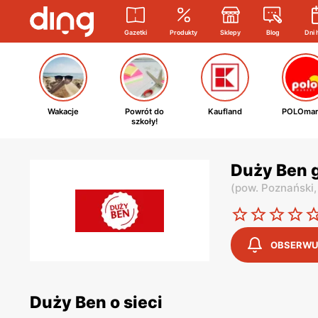
Gazetki
Produkty
Sklepy
Blog
Dni 
Wakacje
Powrót do
Kaufland
POLOmar
szkoły!
Duży Ben 
(
pow. Poznański
OBSERWU
Duży Ben o sieci