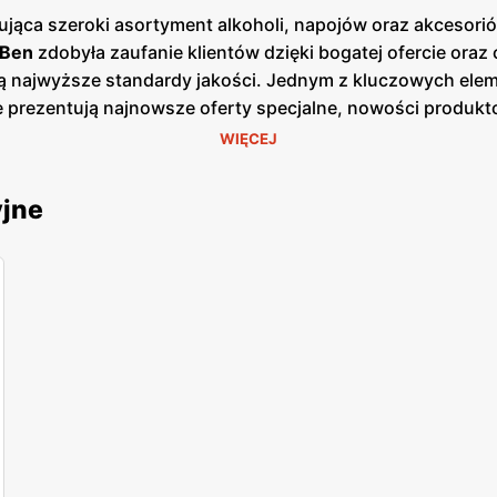
ująca szeroki asortyment alkoholi, napojów oraz akcesori
 Ben
zdobyła zaufanie klientów dzięki bogatej ofercie ora
iają najwyższe standardy jakości. Jednym z kluczowych ele
e prezentują najnowsze oferty specjalne, nowości produk
yjątkowych okazji cenowych. Są one dostępne zarówno w for
WIĘCEJ
Duży Ben
znajdują się w dogodnych lokalizacjach na terenie
dzie duży nacisk na jakość obsługi oraz pomoc w wyborze 
yjne
li. Dzięki temu
Duży Ben
zdobyła zaufanie i lojalność wie
yment obejmuje zarówno popularne marki, jak i produkty w
skonalanie swojej oferty, aby sprostać oczekiwaniom klie