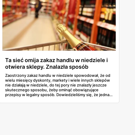
Ta sieć omija zakaz handlu w niedziele i
otwiera sklepy. Znalazła sposób
Zaostrzony zakaz handlu w niedziele spowodował, że od
wielu miesięcy dyskonty, markety i wiele innych sklepów
nie działają w niedziele, do tej pory nie znalazły jeszcze
skutecznego sposobu, żeby ominąć obowiązujące
przepisy w legalny sposób. Dowiedzieliśmy się, że jedna z
dość znanych sieci handlowych zastosowała pewną
metodę, która pozwala prowadzić sprzedaż w każdy
ostatni dzień tygodnia.