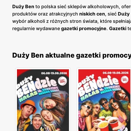
Duży Ben
to polska sieć sklepów alkoholowych, ofer
produktów oraz atrakcyjnych
niskich cen
, sieć
Duży
wybór alkoholi z różnych stron świata, które spełn
regularnie wydawane
gazetki promocyjne
.
Gazetki
t
klienci mogą planować swoje zakupy i korzystać z w
umożliwia łatwy dostęp do aktualnych ofert. Sklepy
alkoholi i akcesoriów do ich serwowania. Firma kła
Duży Ben aktualne gazetki promoc
doradztwo oraz porady dotyczące serwowania alkoho
charakteryzują się wysoką jakością, a szeroki asort
cenach
. Sieć stawia na innowacyjność i ciągłe udo
alkoholi.