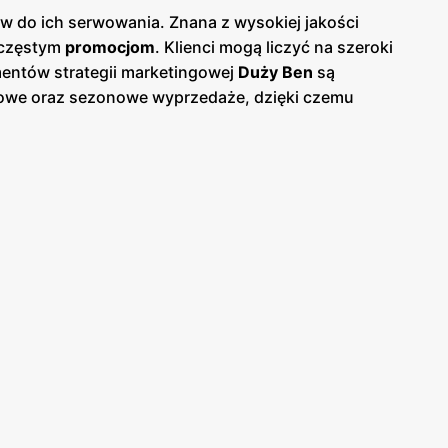
ów do ich serwowania. Znana z wysokiej jakości
z częstym
promocjom
. Klienci mogą liczyć na szeroki
mentów strategii marketingowej
Duży Ben
są
towe oraz sezonowe wyprzedaże, dzięki czemu
mie papierowej w sklepach, jak i online, co
 całej Polski, co ułatwia dostęp do szerokiej gamy
odpowiednich produktów, oferując fachowe
lu klientów. Produkty oferowane przez
Duży Ben
łasne, które są dostępne w atrakcyjnych
niskich
ntów poszukujących wyjątkowych i ekskluzywnych