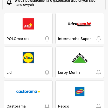
Włącz powiadomienia o gazetkach ulubionych sieci
handlowych
POLOmarket
Intermarche Super
Lidl
Leroy Merlin
Castorama
Pepco