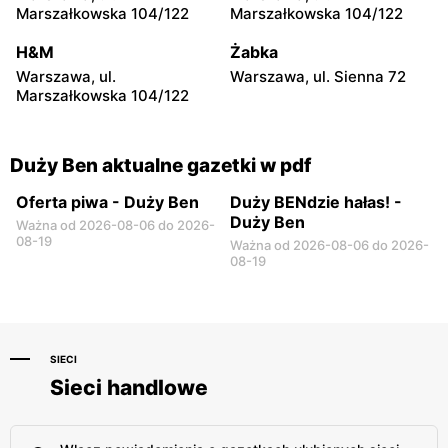
Pułaskiego 30A/46
Marszałkowska 104/122
Marszałkowska 104/122
Duży Ben
Duży Ben
H&M
Żabka
Poznań, ul. Piotra
Suchy Las, ul. Obornicka
Warszawa, ul.
Warszawa, ul. Sienna 72
Ściegiennego 55-67
124A
Marszałkowska 104/122
Duży Ben aktualne gazetki w pdf
Oferta piwa - Duży Ben
Duży BENdzie hałas! -
Duży Ben
Ważna od 2026-08-06 do 2026-
08-19
Ważna od 2026-08-06 do 2026-
08-19
SIECI
Sieci handlowe