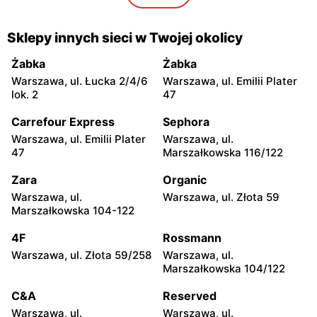
74/60b
Sławskiego 19
Duży Ben
Duży Ben
Sklepy innych sieci w Twojej okolicy
Poznań os. Zwycięstwa 110
Poznań, ul. Rolna 41/142
Żabka
Żabka
Duży Ben
Duży Ben
Warszawa, ul. Łucka 2/4/6
Warszawa, ul. Emilii Plater
Poznań, ul. Karola
Poznań, ul. Zwierzyniecka
lok. 2
47
Kurpińskiego 117
32/37
Carrefour Express
Sephora
Duży Ben
Duży Ben
Warszawa, ul. Emilii Plater
Warszawa, ul.
Poznań, ul. 28 Czerwca
Poznań, ul. Jana Henryka
47
Marszałkowska 116/122
1956 r. 119
Dąbrowskiego 49/3
Zara
Organic
Duży Ben
Duży Ben
Warszawa, ul.
Warszawa, ul. Złota 59
Poznań, ul. Głogowska 49
Poznań, ul. Lodowa 1
Marszałkowska 104-122
Duży Ben
Duży Ben
4F
Rossmann
Poznań, ul. Franciszka
Poznań, ul. Jakuba
Warszawa, ul. Złota 59/258
Warszawa, ul.
Morawskiego 1/3N
Krauthofera 22a
Marszałkowska 104/122
Duży Ben
Duży Ben
C&A
Reserved
Poznań, ul. Hetmańska 55a
Luboń, ul. Kazimierza
Warszawa, ul.
Warszawa, ul.