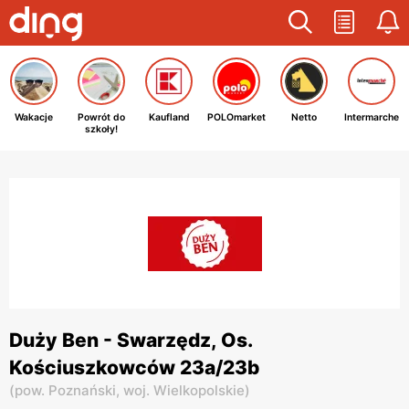
Wakacje
Powrót do
Kaufland
POLOmarket
Netto
Intermarche
szkoły!
Duży Ben - Swarzędz, Os.
Kościuszkowców 23a/23b
(
pow. Poznański,
woj. Wielkopolskie
)