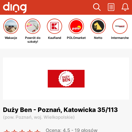
Wakacje
Powrót do
Kaufland
POLOmarket
Netto
Intermarche
szkoły!
Duży Ben - Poznań, Katowicka 35/113
(
pow. Poznań,
woj. Wielkopolskie
)
Ocena: 4.5 - 19 głosów