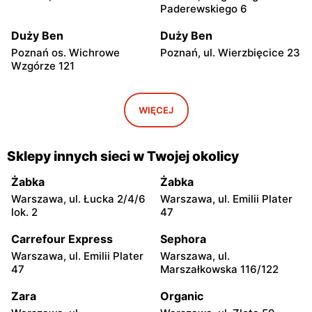
Paderewskiego 6
Duży Ben
Duży Ben
Poznań os. Wichrowe
Poznań, ul. Wierzbięcice 23
Wzgórze 121
Duży Ben
Duży Ben
Poznań, ul. Górna Wilda
Poznań, ul. Rogera
WIĘCEJ
74/60b
Sławskiego 19
Duży Ben
Duży Ben
Sklepy innych sieci w Twojej okolicy
Poznań os. Zwycięstwa 110
Poznań, ul. Rolna 41/142
Żabka
Żabka
Duży Ben
Duży Ben
Warszawa, ul. Łucka 2/4/6
Warszawa, ul. Emilii Plater
Poznań, ul. Karola
Poznań, ul. Zwierzyniecka
lok. 2
47
Kurpińskiego 117
32/37
Carrefour Express
Sephora
Duży Ben
Duży Ben
Warszawa, ul. Emilii Plater
Warszawa, ul.
Poznań, ul. 28 Czerwca
Poznań, ul. Jana Henryka
47
Marszałkowska 116/122
1956 r. 119
Dąbrowskiego 49/3
Zara
Organic
Duży Ben
Duży Ben