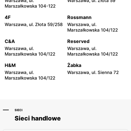
Warszawa, ul.
Warszawa, ul. Złota 59
Poznań, ul. Głogowska 49
Poznań, ul. Lodowa 1
Marszałkowska 104-122
Duży Ben
Duży Ben
4F
Rossmann
Poznań, ul. Franciszka
Poznań, ul. Jakuba
Warszawa, ul. Złota 59/258
Warszawa, ul.
Morawskiego 1/3N
Krauthofera 22a
Marszałkowska 104/122
Duży Ben
Duży Ben
C&A
Reserved
Poznań, ul. Hetmańska 55a
Luboń, ul. Kazimierza
Warszawa, ul.
Warszawa, ul.
Pułaskiego 30A/46
Marszałkowska 104/122
Marszałkowska 104/122
Duży Ben
Duży Ben
H&M
Żabka
Poznań, ul. Piotra
Suchy Las, ul. Obornicka
Warszawa, ul.
Warszawa, ul. Sienna 72
Ściegiennego 55-67
124A
Marszałkowska 104/122
SIECI
Sieci handlowe