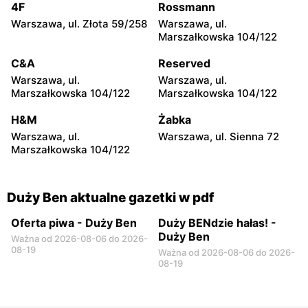
Duży Ben
Duży Ben
4F
Rossmann
Poznań, ul. Franciszka
Poznań, ul. Jakuba
Warszawa, ul. Złota 59/258
Warszawa, ul.
Morawskiego 1/3N
Krauthofera 22a
Marszałkowska 104/122
Duży Ben
Duży Ben
C&A
Reserved
Poznań, ul. Hetmańska 55a
Luboń, ul. Kazimierza
Warszawa, ul.
Warszawa, ul.
Pułaskiego 30A/46
Marszałkowska 104/122
Marszałkowska 104/122
Duży Ben
Duży Ben
H&M
Żabka
Poznań, ul. Piotra
Suchy Las, ul. Obornicka
Warszawa, ul.
Warszawa, ul. Sienna 72
Ściegiennego 55-67
124A
Marszałkowska 104/122
Duży Ben aktualne gazetki w pdf
Oferta piwa - Duży Ben
Duży BENdzie hałas! -
Duży Ben
Ważna od 2026-08-06 do 2026-
08-19
Ważna od 2026-08-06 do 2026-
08-19