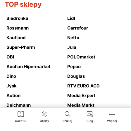
TOP sklepy
Biedronka
Lidl
Rossmann
Carrefour
Kaufland
Netto
Super-Pharm
Jula
OBI
POLOmarket
Auchan Hipermarket
Pepco
Dino
Douglas
Jysk
RTV EURO AGD
Action
Media Expert
Deichmann
Media Markt
Gazetki
Oferty
Szukaj
Blog
Więcej
Ding.pl to serwis internetowy prezentujący
gazetki promocyjne
oraz
katalogi
sklepów i dużych sieci handlowych. Dzięki