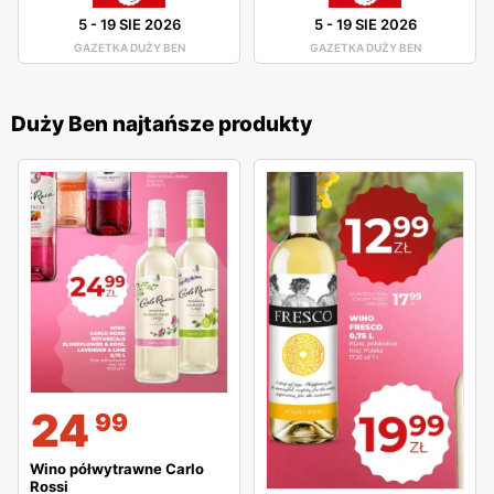
5
-
19 SIE 2026
5
-
19 SIE 2026
GAZETKA DUŻY BEN
GAZETKA DUŻY BEN
Duży Ben najtańsze produkty
24
99
Wino półwytrawne Carlo
Rossi