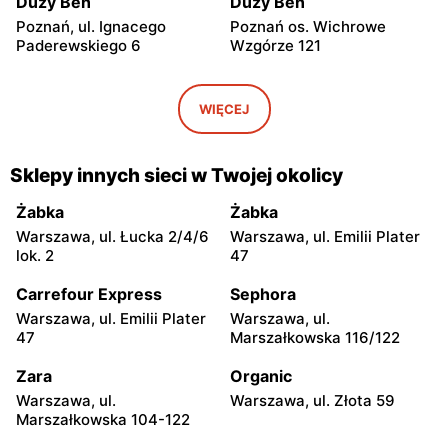
Duży Ben
Duży Ben
Poznań, ul. Ignacego
Poznań os. Wichrowe
Paderewskiego 6
Wzgórze 121
Duży Ben
Duży Ben
Poznań, ul. Wierzbięcice 23
Poznań, ul. Górna Wilda
WIĘCEJ
74/60b
Duży Ben
Duży Ben
Sklepy innych sieci w Twojej okolicy
Poznań os. Zwycięstwa 110
Poznań, ul. Rolna 41/142
Żabka
Żabka
Duży Ben
Duży Ben
Warszawa, ul. Łucka 2/4/6
Warszawa, ul. Emilii Plater
Poznań, ul. Karola
Poznań, ul. Zwierzyniecka
lok. 2
47
Kurpińskiego 117
32/37
Carrefour Express
Sephora
Duży Ben
Duży Ben
Warszawa, ul. Emilii Plater
Warszawa, ul.
Poznań, ul. 28 Czerwca
Poznań, ul. Jana Henryka
47
Marszałkowska 116/122
1956 r. 119
Dąbrowskiego 49/3
Zara
Organic
Duży Ben
Duży Ben
Warszawa, ul.
Warszawa, ul. Złota 59
Poznań, ul. Głogowska 49
Poznań, ul. Lodowa 1
Marszałkowska 104-122