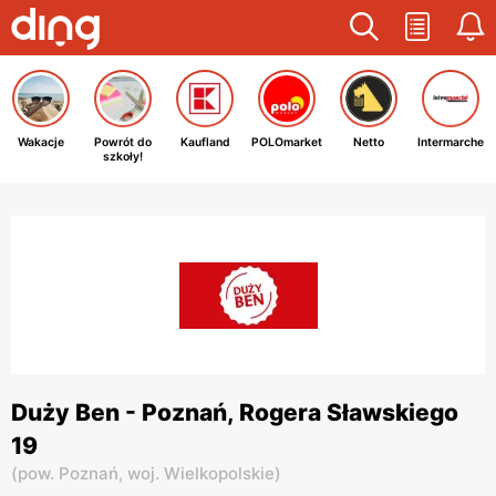
Wakacje
Powrót do
Kaufland
POLOmarket
Netto
Intermarche
szkoły!
Duży Ben - Poznań, Rogera Sławskiego
19
(
pow. Poznań,
woj. Wielkopolskie
)