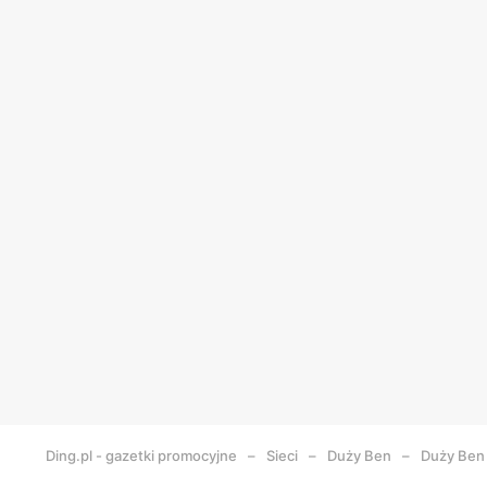
Ding.pl - gazetki promocyjne
Sieci
Duży Ben
Duży Ben