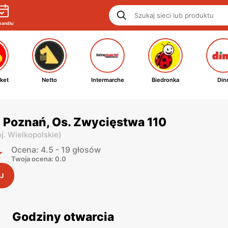
handlu
ket
Netto
Intermarche
Biedronka
Din
 Poznań, Os. Zwycięstwa 110
j. Wielkopolskie
)
Ocena: 4.5 - 19 głosów
Twoja ocena: 0.0
J
Godziny otwarcia