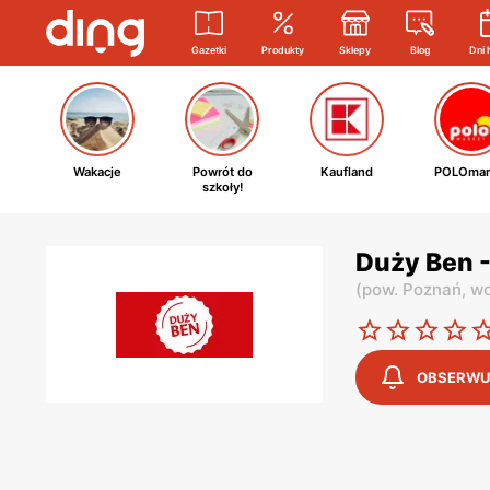
Gazetki
Produkty
Sklepy
Blog
Dni 
Wakacje
Powrót do
Kaufland
POLOmar
szkoły!
Duży Ben -
(
pow. Poznań,
wo
OBSERWU