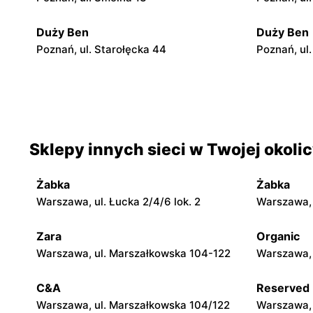
Duży Ben
Duży Ben
Poznań, ul. Starołęcka 44
Poznań, ul
Duży Ben
Duży Ben
Poznań, ul. Wierzbięcice 23
Poznań, ul
Duży Ben
Duży Ben
Sklepy innych sieci w Twojej okoli
Poznań, ul. Karola Kurpińskiego 117
Poznań, ul
Żabka
Żabka
Duży Ben
Duży Ben
Warszawa, ul. Łucka 2/4/6 lok. 2
Warszawa, u
Poznań, ul. Głogowska 49
Poznań, ul
Zara
Organic
Warszawa, ul. Marszałkowska 104-122
Warszawa, 
Duży Ben
Duży Ben
Poznań, ul. Hetmańska 55a
Luboń, ul.
C&A
Reserved
30A/46
Warszawa, ul. Marszałkowska 104/122
Warszawa, 