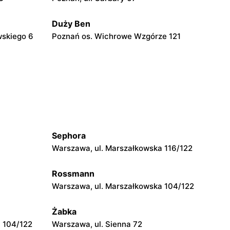
Duży Ben
wskiego 6
Poznań os. Wichrowe Wzgórze 121
Duży Ben
o 19
Poznań, ul. Rolna 41/142
Duży Ben
. 119
Poznań, ul. Jana Henryka Dąbrowskiego
49/3
Sephora
Duży Ben
Warszawa, ul. Marszałkowska 116/122
wskiego
Poznań, ul. Jakuba Krauthofera 22a
Rossmann
Warszawa, ul. Marszałkowska 104/122
Duży Ben
ego 55-67
Suchy Las, ul. Obornicka 124A
Żabka
 104/122
Warszawa, ul. Sienna 72