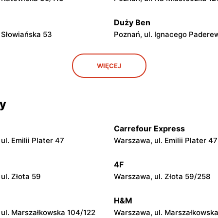
Duży Ben
. Słowiańska 53
Poznań, ul. Ignacego Padere
Duży Ben
WIĘCEJ
. Górna Wilda 74/60b
Poznań, ul. Rogera Sławskieg
Duży Ben
cy
. Zwierzyniecka 32/37
Poznań, ul. 28 Czerwca 1956 r
Carrefour Express
Duży Ben
l. Emilii Plater 47
Warszawa, ul. Emilii Plater 47
. Lodowa 1
Poznań, ul. Franciszka Mora
1/3N
4F
ul. Złota 59
Warszawa, ul. Złota 59/258
Duży Ben
 Kazimierza Pułaskiego
Poznań, ul. Piotra Ściegienn
H&M
ul. Marszałkowska 104/122
Warszawa, ul. Marszałkowska