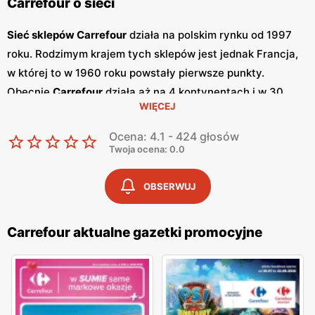
Carrefour o sieci
Sieć sklepów Carrefour
działa na polskim rynku od 1997
roku. Rodzimym krajem tych sklepów jest jednak Francja,
w której to w 1960 roku powstały pierwsze punkty.
Obecnie
Carrefour
działa aż na 4 kontynentach i w 30
WIĘCEJ
krajach. Wśród nich można wymienić między innymi
Turcję, Tajwan, Słowację, Chiny, Brazylię, Włochy,
Ocena: 4.1 - 424 głosów
Argentynę, Belgię czy też Hiszpanię. Ogółem na całym
Twoja ocena: 0.0
świecie działa ponad 12 tysięcy sklepów stacjonarnych
oraz internetowych. Każdego dnia robi w nich zakupu
OBSERWUJ
blisko 30 mln klientów. Wszystko to obsługuje 325 tysięcy
pracowników, współpracujących z bogatą siatką
Carrefour aktualne gazetki promocyjne
dostawców - 21 tysięcy.
W Polsce na dzień dzisiejszy marka ta posiada aż 900
sklepów, które działają w 6 formatach. Są to hipermarkety,
supermarkety, mniejsze sklepu hurtowo-dyskontowe,