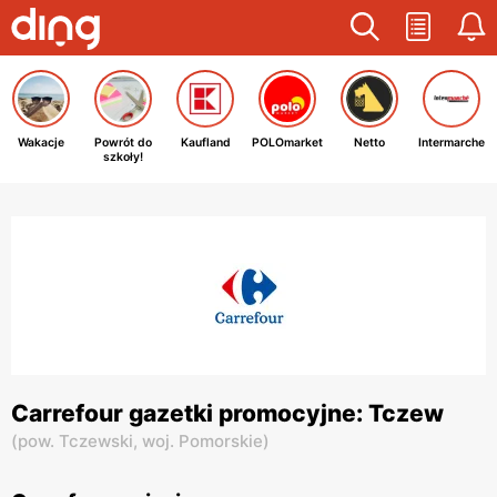
Wakacje
Powrót do
Kaufland
POLOmarket
Netto
Intermarche
szkoły!
Carrefour gazetki promocyjne: Tczew
(
pow. Tczewski,
woj. Pomorskie
)