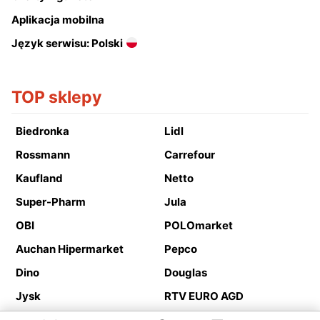
Aplikacja mobilna
Język serwisu: Polski
TOP sklepy
Biedronka
Lidl
Rossmann
Carrefour
Kaufland
Netto
Super-Pharm
Jula
OBI
POLOmarket
Auchan Hipermarket
Pepco
Dino
Douglas
Jysk
RTV EURO AGD
Action
Media Expert