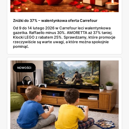
się usprawniać również swoje usługi informatyczne,
wymianę informacji itp.
Zniżki do 37% – walentynkowa oferta Carrefour
Od 9 do 14 lutego 2026 w Carrefour leci walentynkowa
gazetka. Raffaello minus 30%. AMORETTA aż 37% taniej.
Klocki LEGO z rabatem 25%. Sprawdzamy, które promocje
rzeczywiście są warte uwagi, a które można spokojnie
pominąć.
NOWOŚCI