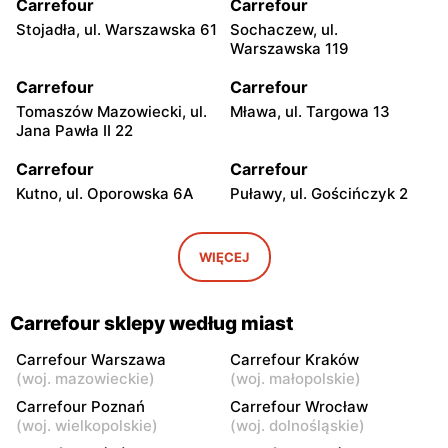
Carrefour
Carrefour
Stojadła, ul. Warszawska 61
Sochaczew, ul.
Warszawska 119
Carrefour
Carrefour
Tomaszów Mazowiecki, ul.
Mława, ul. Targowa 13
Jana Pawła II 22
Carrefour
Carrefour
Kutno, ul. Oporowska 6A
Puławy, ul. Gościńczyk 2
Carrefour
Carrefour
Łódź, ul. Stanisława
Łódź, ul. Kolumny 6/36
WIĘCEJ
Przybyszewskiego 176/178
Carrefour
Carrefour
Carrefour sklepy według miast
Łódź al. Ks. Bp. Władysława
Łódź, ul. Szparagowa 7
Bandurskiego 49
Carrefour Warszawa
Carrefour Kraków
(
woj. mazowieckie
)
(
woj. małopolskie
)
Carrefour
Carrefour
Carrefour Poznań
Carrefour Wrocław
Pabianice, ul. Popławska
Piotrków Trybunalski, ul.
(
woj. wielkopolskie
)
(
woj. dolnośląskie
)
4/20
Juliusza Słowackiego 123