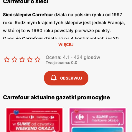
Carrefour o sieci
Sieć sklepów Carrefour
działa na polskim rynku od 1997
roku. Rodzimym krajem tych sklepów jest jednak Francja,
w której to w 1960 roku powstały pierwsze punkty.
Obecnie
Carrefour
działa aż na 4 kontynentach i w 30
WIĘCEJ
krajach. Wśród nich można wymienić między innymi
Turcję, Tajwan, Słowację, Chiny, Brazylię, Włochy,
Ocena: 4.1 - 424 głosów
Argentynę, Belgię czy też Hiszpanię. Ogółem na całym
Twoja ocena: 0.0
świecie działa ponad 12 tysięcy sklepów stacjonarnych
oraz internetowych. Każdego dnia robi w nich zakupu
OBSERWUJ
blisko 30 mln klientów. Wszystko to obsługuje 325 tysięcy
pracowników, współpracujących z bogatą siatką
Carrefour aktualne gazetki promocyjne
dostawców - 21 tysięcy.
W Polsce na dzień dzisiejszy marka ta posiada aż 900
sklepów, które działają w 6 formatach. Są to hipermarkety,
supermarkety, mniejsze sklepu hurtowo-dyskontowe,