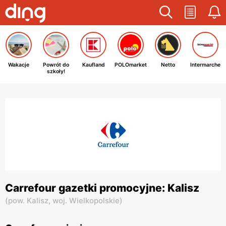
Wakacje
Powrót do
Kaufland
POLOmarket
Netto
Intermarche
szkoły!
Carrefour gazetki promocyjne: Kalisz
(
pow. Kalisz,
woj. Wielkopolskie
)