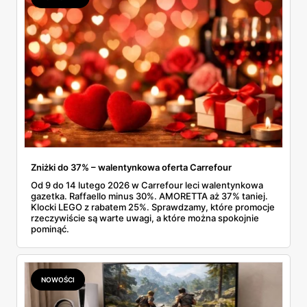
hamulce tarczowe hydrauliczne, co poniżej tysiąca to
rzadkość. Cały komplet na majowe wypady da się ogarnąć
się usprawniać również swoje usługi informatyczne,
w jednym sklepie.
wymianę informacji itp.
Zniżki do 37% – walentynkowa oferta Carrefour
Od 9 do 14 lutego 2026 w Carrefour leci walentynkowa
gazetka. Raffaello minus 30%. AMORETTA aż 37% taniej.
Klocki LEGO z rabatem 25%. Sprawdzamy, które promocje
rzeczywiście są warte uwagi, a które można spokojnie
pominąć.
NOWOŚCI