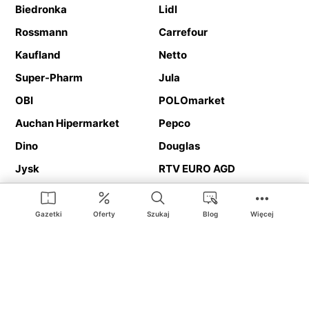
Biedronka
Lidl
Rossmann
Carrefour
Kaufland
Netto
Super-Pharm
Jula
OBI
POLOmarket
Auchan Hipermarket
Pepco
Dino
Douglas
Jysk
RTV EURO AGD
Action
Media Expert
Deichmann
Media Markt
Gazetki
Oferty
Szukaj
Blog
Więcej
Ding.pl to serwis internetowy prezentujący
gazetki promocyjne
oraz
katalogi
sklepów i dużych sieci handlowych. Dzięki
geolokalizacji otrzymasz przede wszystkim oferty sklepów, z
Twojego bliskiego otoczenia. Dodatkowo na stronie znajdziesz
adresy sklepów, więc w trakcie podróży bez problemu trafisz do