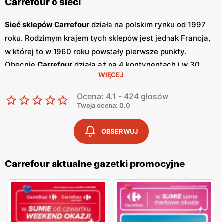
Carrefour o sieci
Sieć sklepów Carrefour
działa na polskim rynku od 1997
roku. Rodzimym krajem tych sklepów jest jednak Francja,
w której to w 1960 roku powstały pierwsze punkty.
Obecnie
Carrefour
działa aż na 4 kontynentach i w 30
WIĘCEJ
krajach. Wśród nich można wymienić między innymi
Turcję, Tajwan, Słowację, Chiny, Brazylię, Włochy,
Ocena: 4.1 - 424 głosów
Argentynę, Belgię czy też Hiszpanię. Ogółem na całym
Twoja ocena: 0.0
świecie działa ponad 12 tysięcy sklepów stacjonarnych
oraz internetowych. Każdego dnia robi w nich zakupu
OBSERWUJ
blisko 30 mln klientów. Wszystko to obsługuje 325 tysięcy
pracowników, współpracujących z bogatą siatką
Carrefour aktualne gazetki promocyjne
dostawców - 21 tysięcy.
W Polsce na dzień dzisiejszy marka ta posiada aż 900
sklepów, które działają w 6 formatach. Są to hipermarkety,
supermarkety, mniejsze sklepu hurtowo-dyskontowe,