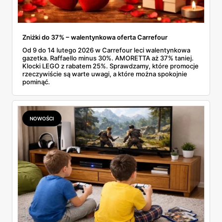
się usprawniać również swoje usługi informatyczne,
wymianę informacji itp.
Zniżki do 37% – walentynkowa oferta Carrefour
Od 9 do 14 lutego 2026 w Carrefour leci walentynkowa
gazetka. Raffaello minus 30%. AMORETTA aż 37% taniej.
Klocki LEGO z rabatem 25%. Sprawdzamy, które promocje
rzeczywiście są warte uwagi, a które można spokojnie
pominąć.
NOWOŚCI