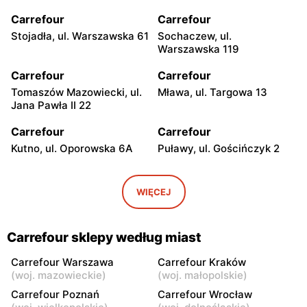
Carrefour
Carrefour
Stojadła, ul. Warszawska 61
Sochaczew, ul.
Warszawska 119
Carrefour
Carrefour
Tomaszów Mazowiecki, ul.
Mława, ul. Targowa 13
Jana Pawła II 22
Carrefour
Carrefour
Kutno, ul. Oporowska 6A
Puławy, ul. Gościńczyk 2
Carrefour
Carrefour
Łódź, ul. Stanisława
Łódź, ul. Kolumny 6/36
WIĘCEJ
Przybyszewskiego 176/178
Carrefour
Carrefour
Carrefour sklepy według miast
Łódź al. Ks. Bp. Władysława
Łódź, ul. Szparagowa 7
Bandurskiego 49
Carrefour Warszawa
Carrefour Kraków
(
woj. mazowieckie
)
(
woj. małopolskie
)
Carrefour
Carrefour
Carrefour Poznań
Carrefour Wrocław
Pabianice, ul. Popławska
Piotrków Trybunalski, ul.