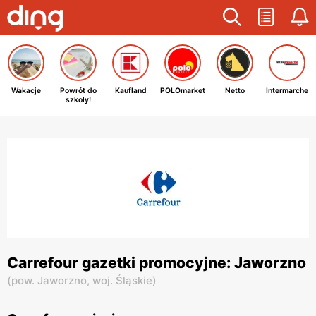
Wakacje
Powrót do
Kaufland
POLOmarket
Netto
Intermarche
szkoły!
Carrefour gazetki promocyjne: Jaworzno
(
pow. Jaworzno,
woj. Śląskie
)