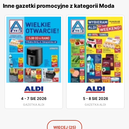
naszyjniki, bransoletki, kolczyki oraz zegarki. Firma stawia
Inne gazetki promocyjne z kategorii Moda
na indywidualne podejście do klienta, zapewniając
profesjonalne doradztwo i pomoc w wyborze idealnej
biżuterii na każdą okazję. Produkty
Apart
charakteryzują
się najwyższą jakością wykonania, dzięki czemu są one
doskonałym wyborem na prezent, zarówno dla bliskiej
osoby, jak i dla siebie. Sieć regularnie wprowadza nowe
kolekcje, które odpowiadają najnowszym trendom w
jubilerstwie, jednocześnie zachowując klasyczne wzory
dla miłośników tradycyjnej elegancji. Marka
Apart
to
synonim luksusu i elegancji, który spełnia oczekiwania
nawet najbardziej wymagających klientów, oferując
biżuterię na najwyższym poziomie.
4
-
7 SIE 2026
5
-
8 SIE 2026
GAZETKA ALDI
GAZETKA ALDI
WIĘCEJ (25)