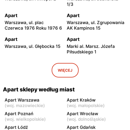
1/3
Apart
Apart
Warszawa, ul. plac
Warszawa, ul. Zgrupowania
Czerwca 1976 Roku 1976 6
AK Kampinos 15
Apart
Apart
Warszawa, ul. Głębocka 15
Marki al. Marsz. Józefa
Piłsudskiego 1
Apart
Apart
Warszawa, ul. Światowida
Janki, ul. Mszczonowska 3
WIĘCEJ
17
Apart
Apart
Apart sklepy według miast
Piaseczno, ul. Puławska
Pruszków, ul. Henryka
42E
Sienkiewicza 19
Apart Warszawa
Apart Kraków
(
woj. mazowieckie
)
(
woj. małopolskie
)
Apart
Apart
Apart Poznań
Apart Wrocław
Legionowo, ul. Jerzego
Wołomin, ul. Geodetów 2
(
woj. wielkopolskie
)
(
woj. dolnośląskie
)
Siwińskiego 2
Apart Łódź
Apart Gdańsk