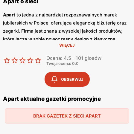
Apart o sieci
Apart
to jedna z najbardziej rozpoznawalnych marek
jubilerskich w Polsce, oferująca elegancką biżuterię oraz
zegarki. Firma jest znana z wysokiej jakości produktów,
które łączą w sobie nowoczesny design z klasyczną
WIĘCEJ
elegancją.
Apart
zdobył zaufanie klientów dzięki szerokiej
ofercie i wyjątkowej dbałości o detale, a także
Ocena: 4.5 - 101 głosów
atrakcyjnym
promocjom
. Aby ułatwić klientom dostęp do
Twoja ocena: 0.0
najnowszych kolekcji i wyjątkowych okazji,
Apart
regularnie publikuje
gazetki promocyjne
.
Gazetki
te
OBSERWUJ
prezentują najnowsze oferty, wyprzedaże oraz specjalne
promocje, dzięki czemu klienci mogą być na bieżąco z
Apart aktualne gazetki promocyjne
najlepszymi ofertami. Zwykle wydawane są co kwartał,
zarówno w formie papierowej, jak i online.
Apart
posiada
BRAK GAZETEK Z SIECI APART
swoje salony w prestiżowych lokalizacjach w całej Polsce,
oferując szeroki wybór biżuterii, w tym pierścionki,