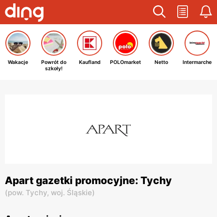
Wakacje
Powrót do
Kaufland
POLOmarket
Netto
Intermarche
szkoły!
Apart gazetki promocyjne: Tychy
(
pow. Tychy,
woj. Śląskie
)