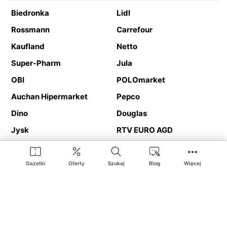
Biedronka
Lidl
Rossmann
Carrefour
Kaufland
Netto
Super-Pharm
Jula
OBI
POLOmarket
Auchan Hipermarket
Pepco
Dino
Douglas
Jysk
RTV EURO AGD
Action
Media Expert
Deichmann
Media Markt
Gazetki
Oferty
Szukaj
Blog
Więcej
Ding.pl to serwis internetowy prezentujący
gazetki promocyjne
oraz
katalogi
sklepów i dużych sieci handlowych. Dzięki
geolokalizacji otrzymasz przede wszystkim oferty sklepów, z
Twojego bliskiego otoczenia. Dodatkowo na stronie znajdziesz
adresy sklepów, więc w trakcie podróży bez problemu trafisz do