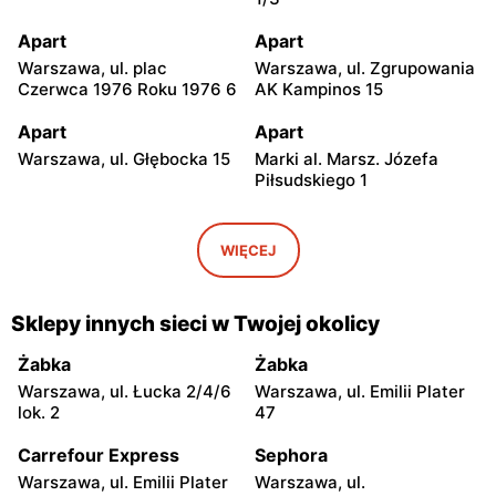
Apart
Apart
Warszawa, ul. plac
Warszawa, ul. Zgrupowania
Czerwca 1976 Roku 1976 6
AK Kampinos 15
Apart
Apart
Warszawa, ul. Głębocka 15
Marki al. Marsz. Józefa
Piłsudskiego 1
Apart
Apart
Warszawa, ul. Światowida
Janki, ul. Mszczonowska 3
WIĘCEJ
17
Apart
Apart
Sklepy innych sieci w Twojej okolicy
Piaseczno, ul. Puławska
Pruszków, ul. Henryka
42E
Sienkiewicza 19
Żabka
Żabka
Warszawa, ul. Łucka 2/4/6
Warszawa, ul. Emilii Plater
Apart
Apart
lok. 2
47
Legionowo, ul. Jerzego
Wołomin, ul. Geodetów 2
Siwińskiego 2
Carrefour Express
Sephora
Warszawa, ul. Emilii Plater
Warszawa, ul.
Apart
Apart