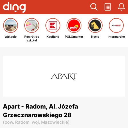
Wakacje
Powrót do
Kaufland
POLOmarket
Netto
Intermarche
szkoły!
Apart - Radom, Al. Józefa
Grzecznarowskiego 28
(
pow. Radom,
woj. Mazowieckie
)