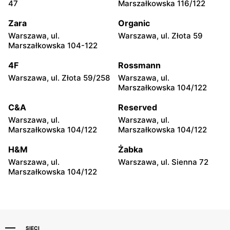
47
Marszałkowska 116/122
Siedlce, ul. Józefa
Radom, ul. Bolesława
Piłsudskiego 74
Chrobrego 1
Zara
Organic
Warszawa, ul.
Warszawa, ul. Złota 59
Apart
Apart
Marszałkowska 104-122
Puławy, ul. Lubelska 2
Łódź, ul. Brzezińska 27/29
4F
Rossmann
Apart
Apart
Warszawa, ul. Złota 59/258
Warszawa, ul.
Łódź al. Marsz. Józefa
Łódź, ul. Jana Karskiego 5
Marszałkowska 104/122
Piłsudskiego 15/23
C&A
Reserved
Apart
Apart
Warszawa, ul.
Warszawa, ul.
Łódź al. Jana Pawła II 30
Rzgów, ul. Żeromskiego 8
Marszałkowska 104/122
Marszałkowska 104/122
Apart
Apart
H&M
Żabka
Łódź, ul. Pabianicka 245
Łomża, ul. Zawadzka 38
Warszawa, ul.
Warszawa, ul. Sienna 72
Marszałkowska 104/122
SIECI