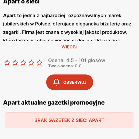
Apart o sieci
Apart
to jedna z najbardziej rozpoznawalnych marek
jubilerskich w Polsce, oferująca elegancką biżuterię oraz
zegarki. Firma jest znana z wysokiej jakości produktów,
które łączą w sobie nowoczesny design z klasyczną
WIĘCEJ
elegancją.
Apart
zdobył zaufanie klientów dzięki szerokiej
ofercie i wyjątkowej dbałości o detale, a także
Ocena: 4.5 - 101 głosów
atrakcyjnym
promocjom
. Aby ułatwić klientom dostęp do
Twoja ocena: 0.0
najnowszych kolekcji i wyjątkowych okazji,
Apart
regularnie publikuje
gazetki promocyjne
.
Gazetki
te
OBSERWUJ
prezentują najnowsze oferty, wyprzedaże oraz specjalne
promocje, dzięki czemu klienci mogą być na bieżąco z
Apart aktualne gazetki promocyjne
najlepszymi ofertami. Zwykle wydawane są co kwartał,
zarówno w formie papierowej, jak i online.
Apart
posiada
BRAK GAZETEK Z SIECI APART
swoje salony w prestiżowych lokalizacjach w całej Polsce,
oferując szeroki wybór biżuterii, w tym pierścionki,