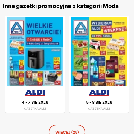
naszyjniki, bransoletki, kolczyki oraz zegarki. Firma stawia
Inne gazetki promocyjne z kategorii Moda
na indywidualne podejście do klienta, zapewniając
profesjonalne doradztwo i pomoc w wyborze idealnej
biżuterii na każdą okazję. Produkty
Apart
charakteryzują
się najwyższą jakością wykonania, dzięki czemu są one
doskonałym wyborem na prezent, zarówno dla bliskiej
osoby, jak i dla siebie. Sieć regularnie wprowadza nowe
kolekcje, które odpowiadają najnowszym trendom w
jubilerstwie, jednocześnie zachowując klasyczne wzory
dla miłośników tradycyjnej elegancji. Marka
Apart
to
synonim luksusu i elegancji, który spełnia oczekiwania
nawet najbardziej wymagających klientów, oferując
biżuterię na najwyższym poziomie.
4
-
7 SIE 2026
5
-
8 SIE 2026
GAZETKA ALDI
GAZETKA ALDI
WIĘCEJ (25)