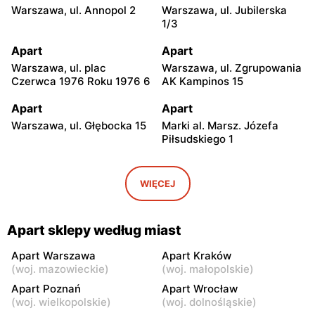
Warszawa, ul. Annopol 2
Warszawa, ul. Jubilerska
1/3
Apart
Apart
Warszawa, ul. plac
Warszawa, ul. Zgrupowania
Czerwca 1976 Roku 1976 6
AK Kampinos 15
Apart
Apart
Warszawa, ul. Głębocka 15
Marki al. Marsz. Józefa
Piłsudskiego 1
Apart
Apart
Warszawa, ul. Światowida
Janki, ul. Mszczonowska 3
WIĘCEJ
17
Apart
Apart
Apart sklepy według miast
Piaseczno, ul. Puławska
Pruszków, ul. Henryka
42E
Sienkiewicza 19
Apart Warszawa
Apart Kraków
(
woj. mazowieckie
)
(
woj. małopolskie
)
Apart
Apart
Apart Poznań
Apart Wrocław
Legionowo, ul. Jerzego
Wołomin, ul. Geodetów 2
(
woj. wielkopolskie
)
(
woj. dolnośląskie
)
Siwińskiego 2