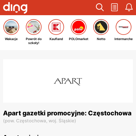
Wakacje
Powrót do
Kaufland
POLOmarket
Netto
Intermarche
szkoły!
Apart gazetki promocyjne: Częstochowa
(
pow. Częstochowa,
woj. Śląskie
)