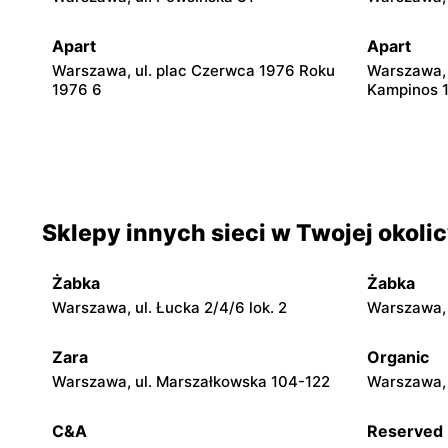
Apart
Apart
Warszawa, ul. plac Czerwca 1976 Roku
Warszawa, 
1976 6
Kampinos 
Apart
Apart
Warszawa, ul. Światowida 17
Janki, ul.
Apart
Apart
Sklepy innych sieci w Twojej okoli
Legionowo, ul. Jerzego Siwińskiego 2
Wołomin, u
Żabka
Żabka
Apart
Apart
Warszawa, ul. Łucka 2/4/6 lok. 2
Warszawa, u
Radom al. Józefa Grzecznarowskiego 28
Puławy, ul.
Zara
Organic
Apart
Apart
Warszawa, ul. Marszałkowska 104-122
Warszawa, 
Łódź, ul. Jana Karskiego 5
Rzgów, ul.
C&A
Reserved