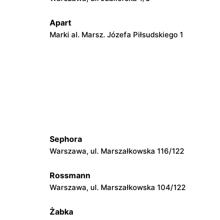
Apart
Marki al. Marsz. Józefa Piłsudskiego 1
Apart
Pruszków, ul. Henryka Sienkiewicza 19
Apart
go 74
Radom, ul. Bolesława Chrobrego 1
Sephora
Apart
Warszawa, ul. Marszałkowska 116/122
Łódź al. Marsz. Józefa Piłsudskiego
15/23
Rossmann
Apart
Warszawa, ul. Marszałkowska 104/122
Łomża, ul. Zawadzka 38
Żabka