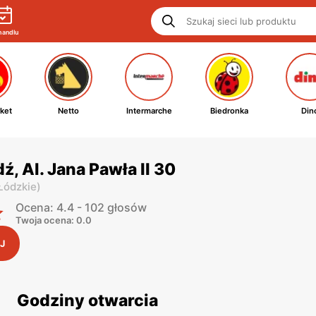
handlu
ket
Netto
Intermarche
Biedronka
Din
ź, Al. Jana Pawła II 30
 Łódzkie
)
Ocena: 4.4 - 102 głosów
Twoja ocena: 0.0
J
Godziny otwarcia