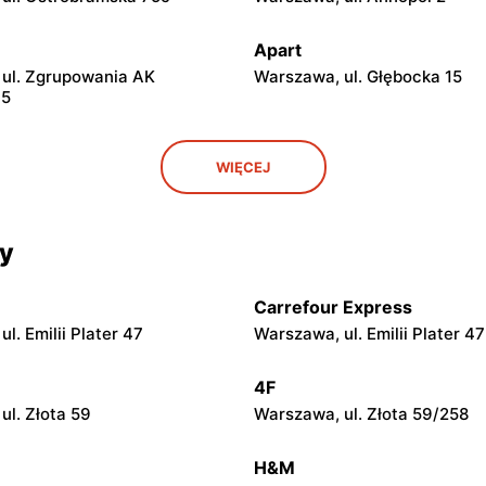
Apart
ul. Zgrupowania AK
Warszawa, ul. Głębocka 15
15
Apart
WIĘCEJ
 Mszczonowska 3
Piaseczno, ul. Puławska 42E
Apart
cy
l. Geodetów 2
Siedlce, ul. Józefa Piłsudskie
Carrefour Express
Apart
l. Emilii Plater 47
Warszawa, ul. Emilii Plater 47
 Lubelska 2
Łódź, ul. Brzezińska 27/29
4F
Apart
ul. Złota 59
Warszawa, ul. Złota 59/258
 Żeromskiego 8
Łódź, ul. Pabianicka 245
H&M