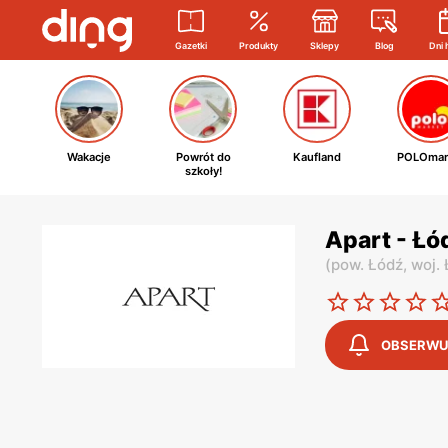
Gazetki
Produkty
Sklepy
Blog
Dni 
Wakacje
Powrót do
Kaufland
POLOmar
szkoły!
Apart - Łód
(
pow. Łódź,
woj.
OBSERWU