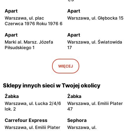
Apart
Apart
Warszawa, ul. plac
Warszawa, ul. Głębocka 15
Czerwca 1976 Roku 1976 6
Apart
Apart
Marki al. Marsz. Józefa
Warszawa, ul. Światowida
Piłsudskiego 1
17
Apart
Apart
Janki, ul. Mszczonowska 3
Piaseczno, ul. Puławska
WIĘCEJ
42E
Apart
Apart
Sklepy innych sieci w Twojej okolicy
Pruszków, ul. Henryka
Legionowo, ul. Jerzego
Sienkiewicza 19
Siwińskiego 2
Żabka
Żabka
Warszawa, ul. Łucka 2/4/6
Warszawa, ul. Emilii Plater
Apart
Apart
lok. 2
47
Wołomin, ul. Geodetów 2
Siedlce, ul. Józefa
Piłsudskiego 74
Carrefour Express
Sephora
Warszawa, ul. Emilii Plater
Warszawa, ul.
Apart
Apart