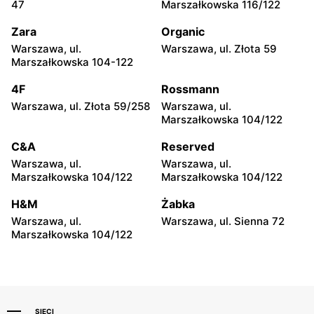
47
Marszałkowska 116/122
Radom, ul. Bolesława
Radom al. Józefa
Chrobrego 1
Grzecznarowskiego 28
Zara
Organic
Warszawa, ul.
Warszawa, ul. Złota 59
Apart
Apart
Marszałkowska 104-122
Puławy, ul. Lubelska 2
Łódź, ul. Brzezińska 27/29
4F
Rossmann
Apart
Apart
Warszawa, ul. Złota 59/258
Warszawa, ul.
Łódź al. Marsz. Józefa
Łódź, ul. Jana Karskiego 5
Marszałkowska 104/122
Piłsudskiego 15/23
C&A
Reserved
Apart
Apart
Warszawa, ul.
Warszawa, ul.
Łódź al. Jana Pawła II 30
Rzgów, ul. Żeromskiego 8
Marszałkowska 104/122
Marszałkowska 104/122
Apart
Apart
H&M
Żabka
Łódź, ul. Pabianicka 245
Łomża, ul. Zawadzka 38
Warszawa, ul.
Warszawa, ul. Sienna 72
Marszałkowska 104/122
SIECI