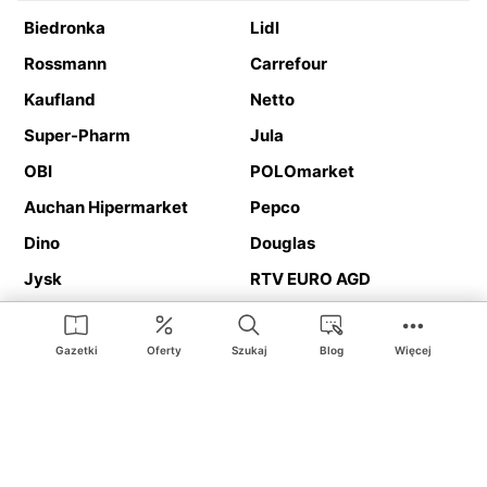
Biedronka
Lidl
Rossmann
Carrefour
Kaufland
Netto
Super-Pharm
Jula
OBI
POLOmarket
Auchan Hipermarket
Pepco
Dino
Douglas
Jysk
RTV EURO AGD
Action
Media Expert
Deichmann
Media Markt
Gazetki
Oferty
Szukaj
Blog
Więcej
Ding.pl to serwis internetowy prezentujący
gazetki promocyjne
oraz
katalogi
sklepów i dużych sieci handlowych. Dzięki
geolokalizacji otrzymasz przede wszystkim oferty sklepów, z
Twojego bliskiego otoczenia. Dodatkowo na stronie znajdziesz
adresy sklepów, więc w trakcie podróży bez problemu trafisz do