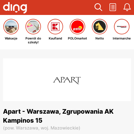
Wakacje
Powrót do
Kaufland
POLOmarket
Netto
Intermarche
szkoły!
Apart - Warszawa, Zgrupowania AK
Kampinos 15
(
pow. Warszawa,
woj. Mazowieckie
)