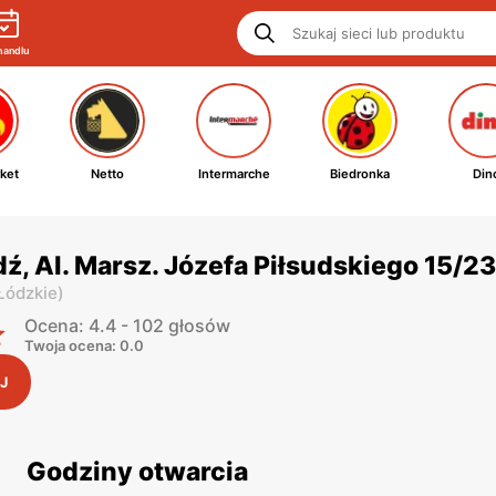
handlu
ket
Netto
Intermarche
Biedronka
Din
dź, Al. Marsz. Józefa Piłsudskiego 15/23
 Łódzkie
)
Ocena: 4.4 - 102 głosów
Twoja ocena: 0.0
J
Godziny otwarcia