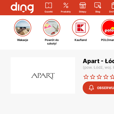
Gazetki
Produkty
Sklepy
Blog
Dni 
Wakacje
Powrót do
Kaufland
POLOmar
szkoły!
Apart - Łó
(
pow. Łódź,
woj.
OBSERWU