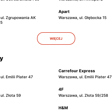
Apart
ul. Zgrupowania AK
Warszawa, ul. Głębocka 15
15
Apart
WIĘCEJ
 Mszczonowska 3
Piaseczno, ul. Puławska 42E
Apart
cy
l. Geodetów 2
Siedlce, ul. Józefa Piłsudskie
Carrefour Express
Apart
l. Emilii Plater 47
Warszawa, ul. Emilii Plater 47
 Lubelska 2
Łódź, ul. Brzezińska 27/29
4F
Apart
ul. Złota 59
Warszawa, ul. Złota 59/258
 Żeromskiego 8
Łódź, ul. Pabianicka 245
H&M