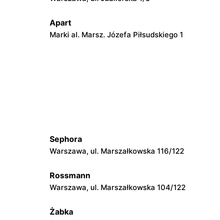
Apart
Marki al. Marsz. Józefa Piłsudskiego 1
Apart
Pruszków, ul. Henryka Sienkiewicza 19
Apart
go 74
Radom, ul. Bolesława Chrobrego 1
Sephora
Apart
Warszawa, ul. Marszałkowska 116/122
Łódź, ul. Jana Karskiego 5
Rossmann
Apart
Warszawa, ul. Marszałkowska 104/122
Łomża, ul. Zawadzka 38
Żabka