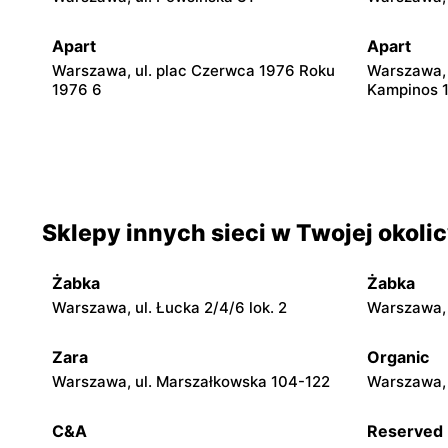
Apart
Apart
Warszawa, ul. plac Czerwca 1976 Roku
Warszawa, 
1976 6
Kampinos 
Apart
Apart
Warszawa, ul. Światowida 17
Janki, ul.
Apart
Apart
Sklepy innych sieci w Twojej okoli
Legionowo, ul. Jerzego Siwińskiego 2
Wołomin, u
Żabka
Żabka
Apart
Apart
Warszawa, ul. Łucka 2/4/6 lok. 2
Warszawa, u
Radom al. Józefa Grzecznarowskiego 28
Puławy, ul.
Zara
Organic
Apart
Apart
Warszawa, ul. Marszałkowska 104-122
Warszawa, 
Łódź al. Jana Pawła II 30
Rzgów, ul.
C&A
Reserved