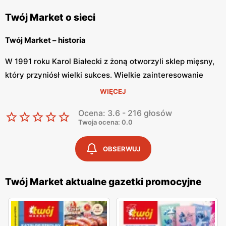
Twój Market o sieci
Twój Market – historia
W 1991 roku Karol Białecki z żoną otworzyli sklep mięsny,
który przyniósł wielki sukces. Wielkie zainteresowanie
wśród klientów sprawiło, że w ciągu kolejnych 5 lat
WIĘCEJ
powstały trzy kolejne sklepy. Państwo Białeccy w końcu
Ocena: 3.6 - 216 głosów
podjęli decyzję o założeniu sklepu samoobsługowego. Od
Twoja ocena: 0.0
2004 sieć sklepów istnieje pod nazwą Twój Market.
Placówki znajdują się w dwóch województwach:
OBSERWUJ
wielkopolskim i kujawsko-pomorskim.
Twój Market – zawsze świeże produkty
Twój Market aktualne gazetki promocyjne
Twój Market stawia na własną produkcję i oferuje swoim
klientom produkty o najwyższej jakości. Sklep posiada