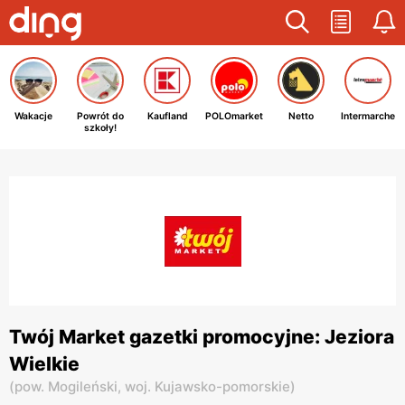
Wakacje
Powrót do
Kaufland
POLOmarket
Netto
Intermarche
szkoły!
Twój Market gazetki promocyjne: Jeziora
Wielkie
(
pow. Mogileński,
woj. Kujawsko-pomorskie
)