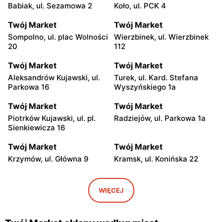
Babiak, ul. Sezamowa 2
Koło, ul. PCK 4
Twój Market
Twój Market
Sompolno, ul. plac Wolności
Wierzbinek, ul. Wierzbinek
20
112
Twój Market
Twój Market
Aleksandrów Kujawski, ul.
Turek, ul. Kard. Stefana
Parkowa 16
Wyszyńskiego 1a
Twój Market
Twój Market
Piotrków Kujawski, ul. pl.
Radziejów, ul. Parkowa 1a
Sienkiewicza 16
Twój Market
Twój Market
Krzymów, ul. Główna 9
Kramsk, ul. Konińska 22
Twój Market
Twój Market
Licheń Stary, ul. Konińska
Skulsk, ul. Konińska 4
WIĘCEJ
49
Twój Market
Twój Market