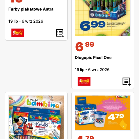
Farby plakatowe Astra
19 lip
-
6 wrz 2026
6
99
Długopis Pixel One
19 lip
-
6 wrz 2026
79