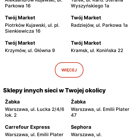
Parkowa 16
Wyszyńskiego 1a
Twój Market
Twój Market
Piotrków Kujawski, ul. pl.
Radziejów, ul. Parkowa 1a
Sienkiewicza 16
Twój Market
Twój Market
Krzymów, ul. Główna 9
Kramsk, ul. Konińska 22
Twój Market
Twój Market
Skulsk, ul. Konińska 4
Ślesin, ul. Kościelna 63
WIĘCEJ
Twój Market
Twój Market
Ślesin, ul. Kleczewska 12b
Toruń, ul. Legionów 27a
Sklepy innych sieci w Twojej okolicy
Twój Market
Twój Market
Żabka
Żabka
Konin, ul. Łężyńska 13a
Konin, ul. Zakole 2
Warszawa, ul. Łucka 2/4/6
Warszawa, ul. Emilii Plater
lok. 2
47
Twój Market
Twój Market
Carrefour Express
Sephora
Konin, ul. Fryderyka
Jeziora Wielkie, ul. Jeziora
Chopina 24a
Wielkie 13a
Warszawa, ul. Emilii Plater
Warszawa, ul.