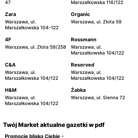
47
Marszałkowska 116/122
Twój Market
Twój Market
Zara
Organic
Posada, ul. Matejki 10D
Kleczew, ul. 3 Maja 2
Warszawa, ul.
Warszawa, ul. Złota 59
Twój Market
Twój Market
Marszałkowska 104-122
Konin, ul. 3 Maja 23
Kleczew, ul. Okrzei 13
4F
Rossmann
Twój Market
Twój Market
Warszawa, ul. Złota 59/258
Warszawa, ul.
Marszałkowska 104/122
Kazimierz Biskupi, ul.
Wójcin, ul. Wójcin 70
Zawadzkiego 12A
C&A
Reserved
Twój Market
Twój Market
Warszawa, ul.
Warszawa, ul.
Marszałkowska 104/122
Marszałkowska 104/122
Rychwał, ul. Sportowa 1
Wilczyn, ul. Strzelińska 12b
H&M
Żabka
Warszawa, ul.
Warszawa, ul. Sienna 72
Marszałkowska 104/122
Twój Market aktualne gazetki w pdf
Promocje blisko Ciebie -