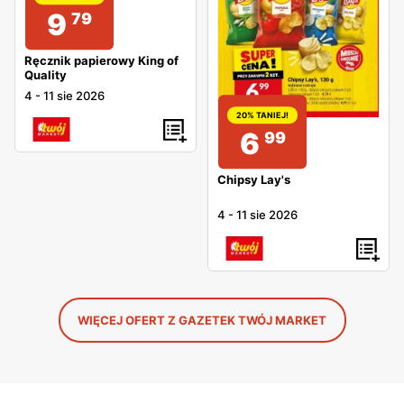
9
79
Ręcznik papierowy King of
Quality
4
-
11 sie 2026
20% TANIEJ!
6
99
Chipsy Lay's
4
-
11 sie 2026
WIĘCEJ OFERT Z GAZETEK TWÓJ MARKET