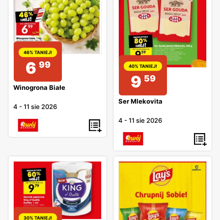
46% TANIEJ!
6
99
40% TANIEJ!
9
59
Winogrona Białe
Ser Mlekovita
4
-
11 sie 2026
4
-
11 sie 2026
30% TANIEJ!