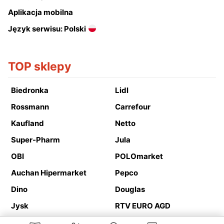
Aplikacja mobilna
Język serwisu: Polski
TOP sklepy
Biedronka
Lidl
Rossmann
Carrefour
Kaufland
Netto
Super-Pharm
Jula
OBI
POLOmarket
Auchan Hipermarket
Pepco
Dino
Douglas
Jysk
RTV EURO AGD
Action
Media Expert