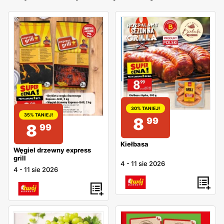
30% TANIEJ!
35% TANIEJ!
8
99
8
99
Kiełbasa
Węgiel drzewny express
grill
4
-
11 sie 2026
4
-
11 sie 2026