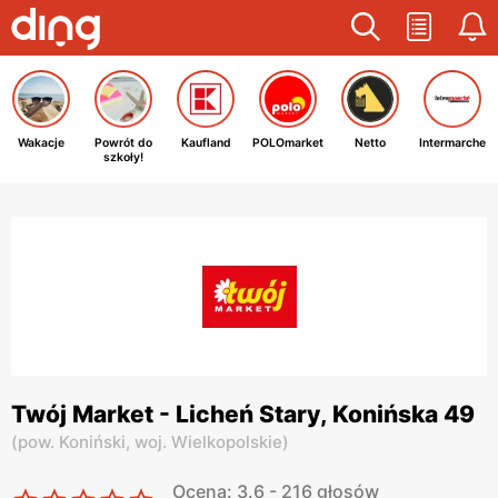
Wakacje
Powrót do
Kaufland
POLOmarket
Netto
Intermarche
szkoły!
Twój Market - Licheń Stary, Konińska 49
(
pow. Koniński,
woj. Wielkopolskie
)
Ocena: 3.6 - 216 głosów