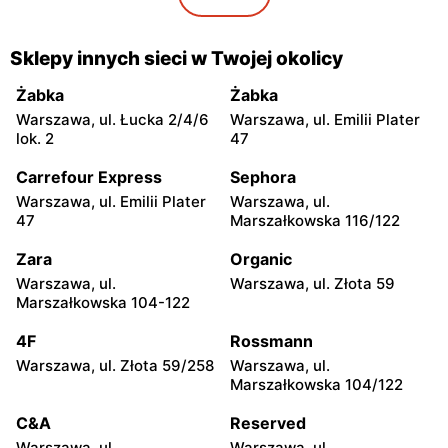
Twój Market
Twój Market
Ślesin, ul. Kleczewska 12b
Toruń, ul. Legionów 27a
Sklepy innych sieci w Twojej okolicy
Twój Market
Twój Market
Żabka
Żabka
Konin, ul. Łężyńska 13a
Konin, ul. Zakole 2
Warszawa, ul. Łucka 2/4/6
Warszawa, ul. Emilii Plater
lok. 2
47
Twój Market
Twój Market
Carrefour Express
Sephora
Konin, ul. Fryderyka
Jeziora Wielkie, ul. Jeziora
Chopina 24a
Wielkie 13a
Warszawa, ul. Emilii Plater
Warszawa, ul.
47
Marszałkowska 116/122
Twój Market
Twój Market
Zara
Organic
Posada, ul. Matejki 10D
Kleczew, ul. 3 Maja 2
Warszawa, ul.
Warszawa, ul. Złota 59
Twój Market
Twój Market
Marszałkowska 104-122
Konin, ul. 3 Maja 23
Kleczew, ul. Okrzei 13
4F
Rossmann
Twój Market
Twój Market
Warszawa, ul. Złota 59/258
Warszawa, ul.
Marszałkowska 104/122
Kazimierz Biskupi, ul.
Wójcin, ul. Wójcin 70
Zawadzkiego 12A
C&A
Reserved
Twój Market
Twój Market
Warszawa, ul.
Warszawa, ul.