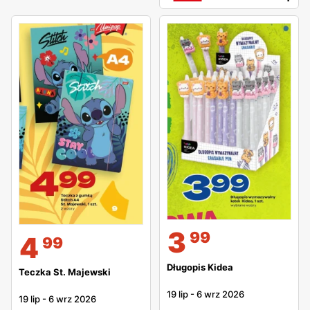
3
99
4
99
Długopis Kidea
Teczka St. Majewski
19 lip
-
6 wrz 2026
19 lip
-
6 wrz 2026