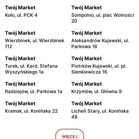
Twój Market
Twój Market
Koło, ul. PCK 4
Sompolno, ul. plac Wolności
20
Twój Market
Twój Market
Wierzbinek, ul. Wierzbinek
Aleksandrów Kujawski, ul.
112
Parkowa 16
Twój Market
Twój Market
Turek, ul. Kard. Stefana
Piotrków Kujawski, ul. pl.
Wyszyńskiego 1a
Sienkiewicza 16
Twój Market
Twój Market
Radziejów, ul. Parkowa 1a
Krzymów, ul. Główna 9
Twój Market
Twój Market
Kramsk, ul. Konińska 22
Licheń Stary, ul. Konińska
49
Twój Market
Twój Market
Skulsk, ul. Konińska 4
Ślesin, ul. Kościelna 63
WIĘCEJ