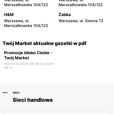
Marszałkowska 104/122
Marszałkowska 104/122
Rychwał, ul. Sportowa 1
Wilczyn, ul. Strzelińska 12b
H&M
Żabka
Warszawa, ul.
Warszawa, ul. Sienna 72
Marszałkowska 104/122
Twój Market aktualne gazetki w pdf
Promocje blisko Ciebie -
Twój Market
Ważna od 2026-08-05 do 2026-
08-11
SIECI
Sieci handlowe