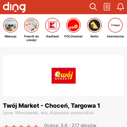
Wakacje
Powrót do
Kaufland
POLOmarket
Netto
Intermarche
szkoły!
Twój Market - Choceń, Targowa 1
(
pow. Włocławski,
woj. Kujawsko-pomorskie
)
Ocena: 3.6 - 217 głosów