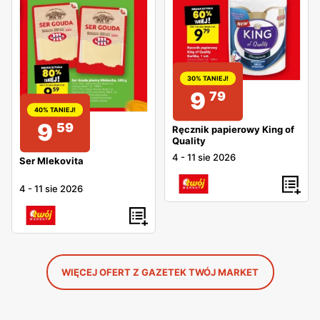
30% TANIEJ!
9
79
40% TANIEJ!
9
59
Ręcznik papierowy King of
Quality
4
-
11 sie 2026
Ser Mlekovita
4
-
11 sie 2026
WIĘCEJ OFERT Z GAZETEK TWÓJ MARKET