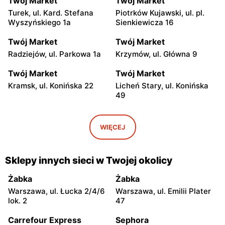
Twój Market
Twój Market
Turek, ul. Kard. Stefana
Piotrków Kujawski, ul. pl.
Wyszyńskiego 1a
Sienkiewicza 16
Twój Market
Twój Market
Radziejów, ul. Parkowa 1a
Krzymów, ul. Główna 9
Twój Market
Twój Market
Kramsk, ul. Konińska 22
Licheń Stary, ul. Konińska
49
Twój Market
Twój Market
Skulsk, ul. Konińska 4
Ślesin, ul. Kościelna 63
WIĘCEJ
Twój Market
Twój Market
Ślesin, ul. Kleczewska 12b
Toruń, ul. Legionów 27a
Sklepy innych sieci w Twojej okolicy
Twój Market
Twój Market
Żabka
Żabka
Konin, ul. Łężyńska 13a
Konin, ul. Zakole 2
Warszawa, ul. Łucka 2/4/6
Warszawa, ul. Emilii Plater
lok. 2
47
Twój Market
Twój Market
Carrefour Express
Sephora
Konin, ul. Fryderyka
Jeziora Wielkie, ul. Jeziora