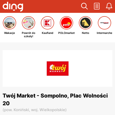
Wakacje
Powrót do
Kaufland
POLOmarket
Netto
Intermarche
szkoły!
Twój Market - Sompolno, Plac Wolności
20
(
pow. Koniński,
woj. Wielkopolskie
)