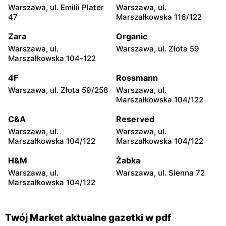
Chopina 24a
Wielkie 13a
Warszawa, ul. Emilii Plater
Warszawa, ul.
47
Marszałkowska 116/122
Twój Market
Twój Market
Zara
Organic
Posada, ul. Matejki 10D
Kleczew, ul. 3 Maja 2
Warszawa, ul.
Warszawa, ul. Złota 59
Twój Market
Twój Market
Marszałkowska 104-122
Konin, ul. 3 Maja 23
Kleczew, ul. Okrzei 13
4F
Rossmann
Twój Market
Twój Market
Warszawa, ul. Złota 59/258
Warszawa, ul.
Marszałkowska 104/122
Kazimierz Biskupi, ul.
Wójcin, ul. Wójcin 70
Zawadzkiego 12A
C&A
Reserved
Twój Market
Twój Market
Warszawa, ul.
Warszawa, ul.
Marszałkowska 104/122
Marszałkowska 104/122
Rychwał, ul. Sportowa 1
Wilczyn, ul. Strzelińska 12b
H&M
Żabka
Warszawa, ul.
Warszawa, ul. Sienna 72
Marszałkowska 104/122
Twój Market aktualne gazetki w pdf