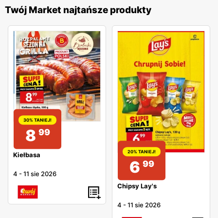
Twój Market najtańsze produkty
30% TANIEJ!
8
99
20% TANIEJ!
Kiełbasa
6
99
4
-
11 sie 2026
Chipsy Lay's
4
-
11 sie 2026