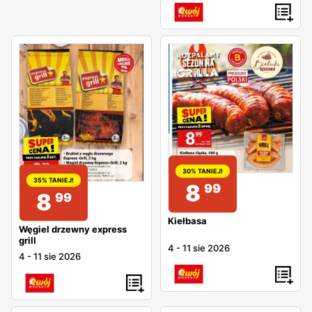
30% TANIEJ!
35% TANIEJ!
8
99
8
99
Kiełbasa
Węgiel drzewny express
grill
4
-
11 sie 2026
4
-
11 sie 2026