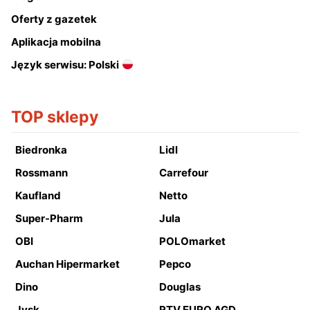
Oferty z gazetek
Aplikacja mobilna
Język serwisu: Polski
TOP sklepy
Biedronka
Lidl
Rossmann
Carrefour
Kaufland
Netto
Super-Pharm
Jula
OBI
POLOmarket
Auchan Hipermarket
Pepco
Dino
Douglas
Jysk
RTV EURO AGD