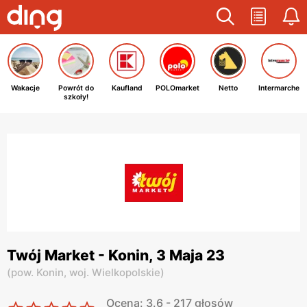
Wakacje
Powrót do
Kaufland
POLOmarket
Netto
Intermarche
szkoły!
Twój Market - Konin, 3 Maja 23
(
pow. Konin,
woj. Wielkopolskie
)
Ocena: 3.6 - 217 głosów