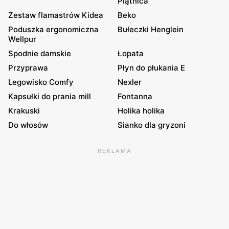
Piątnica
Zestaw flamastrów Kidea
Beko
Poduszka ergonomiczna
Bułeczki Henglein
Wellpur
Spodnie damskie
Łopata
Przyprawa
Płyn do płukania E
Legowisko Comfy
Nexler
Kapsułki do prania mill
Fontanna
Krakuski
Holika holika
Do włosów
Sianko dla gryzoni
REKLAMA