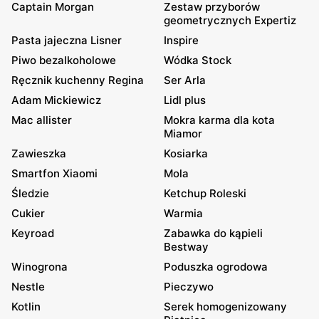
Captain Morgan
Zestaw przyborów
geometrycznych Expertiz
Pasta jajeczna Lisner
Inspire
Piwo bezalkoholowe
Wódka Stock
Ręcznik kuchenny Regina
Ser Arla
Adam Mickiewicz
Lidl plus
Mac allister
Mokra karma dla kota
Miamor
Zawieszka
Kosiarka
Smartfon Xiaomi
Mola
Śledzie
Ketchup Roleski
Cukier
Warmia
Keyroad
Zabawka do kąpieli
Bestway
Winogrona
Poduszka ogrodowa
Nestle
Pieczywo
Kotlin
Serek homogenizowany