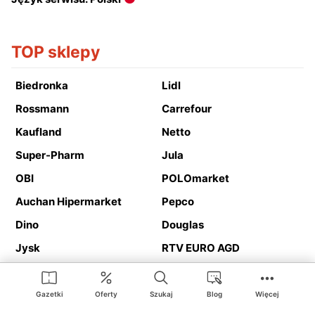
TOP sklepy
Biedronka
Lidl
Rossmann
Carrefour
Kaufland
Netto
Super-Pharm
Jula
OBI
POLOmarket
Auchan Hipermarket
Pepco
Dino
Douglas
Jysk
RTV EURO AGD
Action
Media Expert
Deichmann
Media Markt
Gazetki
Oferty
Szukaj
Blog
Więcej