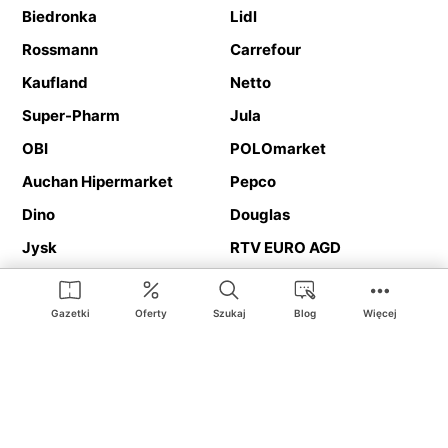
Biedronka
Lidl
Rossmann
Carrefour
Kaufland
Netto
Super-Pharm
Jula
OBI
POLOmarket
Auchan Hipermarket
Pepco
Dino
Douglas
Jysk
RTV EURO AGD
Action
Media Expert
Deichmann
Media Markt
Gazetki
Oferty
Szukaj
Blog
Więcej
Ding.pl to serwis internetowy prezentujący
gazetki promocyjne
oraz
katalogi
sklepów i dużych sieci handlowych. Dzięki
geolokalizacji otrzymasz przede wszystkim oferty sklepów, z
Twojego bliskiego otoczenia. Dodatkowo na stronie znajdziesz
adresy sklepów, więc w trakcie podróży bez problemu trafisz do