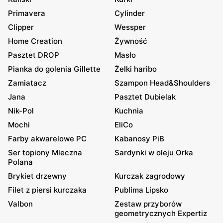
Primavera
Cylinder
Clipper
Wessper
Home Creation
Żywność
Pasztet DROP
Masło
Pianka do golenia Gillette
Żelki haribo
Zamiatacz
Szampon Head&Shoulders
Jana
Pasztet Dubielak
Nik-Pol
Kuchnia
Mochi
EliCo
Farby akwarelowe PC
Kabanosy PiB
Ser topiony Mleczna
Sardynki w oleju Orka
Polana
Brykiet drzewny
Kurczak zagrodowy
Filet z piersi kurczaka
Publima Lipsko
Valbon
Zestaw przyborów
geometrycznych Expertiz