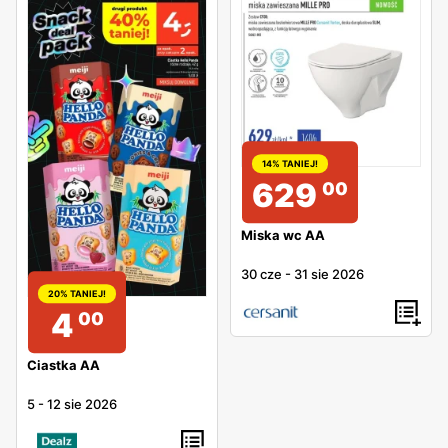
14% TANIEJ!
629
00
Miska wc AA
30 cze
-
31 sie 2026
20% TANIEJ!
4
00
Ciastka AA
5
-
12 sie 2026