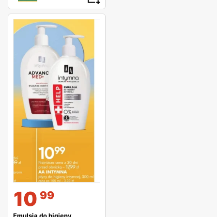
10
99
Emulsja do higieny