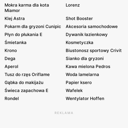
Mokra karma dla kota
Lorenz
Miamor
Klej Astra
Shot Booster
Pokarm dla gryzoni Cunipic
Akcesoria samochodowe
Płyn do płukania E
Dywanik łazienkowy
Śmietanka
Kosmetyczka
Krono
Biustonosz sportowy Crivit
Dega
Sianko dla gryzoni
Aperol
Kawa mielona Pedros
Tusz do rzęs Oriflame
Woda lamelarna
Gąbka do makijażu
Papier ksero
Świeca zapachowa E
Wafelek
Rondel
Wentylator Hoffen
REKLAMA