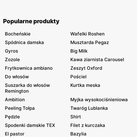
Popularne produkty
Bocheńskie
Wafelki Roshen
Spódnica damska
Musztarda Pegaz
Gyros
Big Milk
Zozole
Kawa ziarnista Carousel
Frytkownica ambiano
Zeszyt Oxford
Do włosów
Pościel
Suszarka do włosów
Kurtka meska
Remington
Ambition
Myjka wysokociśnieniowa
Peeling Tołpa
Twaróg Lublanka
Pędzle
Shirt
Spodenki damskie TEX
Filet z kurczaka
El pastor
Bazylia