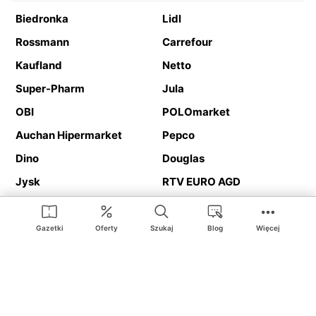
Biedronka
Lidl
Rossmann
Carrefour
Kaufland
Netto
Super-Pharm
Jula
OBI
POLOmarket
Auchan Hipermarket
Pepco
Dino
Douglas
Jysk
RTV EURO AGD
Action
Media Expert
Deichmann
Media Markt
Gazetki
Oferty
Szukaj
Blog
Więcej
Ding.pl to serwis internetowy prezentujący
gazetki promocyjne
oraz
katalogi
sklepów i dużych sieci handlowych. Dzięki
geolokalizacji otrzymasz przede wszystkim oferty sklepów, z
Twojego bliskiego otoczenia. Dodatkowo na stronie znajdziesz
adresy sklepów, więc w trakcie podróży bez problemu trafisz do