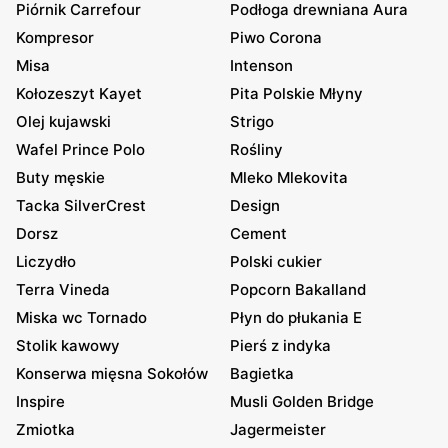
Piórnik Carrefour
Podłoga drewniana Aura
Kompresor
Piwo Corona
Misa
Intenson
Kołozeszyt Kayet
Pita Polskie Młyny
Olej kujawski
Strigo
Wafel Prince Polo
Rośliny
Buty męskie
Mleko Mlekovita
Tacka SilverCrest
Design
Dorsz
Cement
Liczydło
Polski cukier
Terra Vineda
Popcorn Bakalland
Miska wc Tornado
Płyn do płukania E
Stolik kawowy
Pierś z indyka
Konserwa mięsna Sokołów
Bagietka
Inspire
Musli Golden Bridge
Zmiotka
Jagermeister