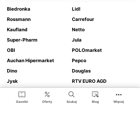
Biedronka
Lidl
Rossmann
Carrefour
Kaufland
Netto
Super-Pharm
Jula
OBI
POLOmarket
Auchan Hipermarket
Pepco
Dino
Douglas
Jysk
RTV EURO AGD
Action
Media Expert
Deichmann
Media Markt
Gazetki
Oferty
Szukaj
Blog
Więcej
Ding.pl to serwis internetowy prezentujący
gazetki promocyjne
oraz
katalogi
sklepów i dużych sieci handlowych. Dzięki
geolokalizacji otrzymasz przede wszystkim oferty sklepów, z
Twojego bliskiego otoczenia. Dodatkowo na stronie znajdziesz