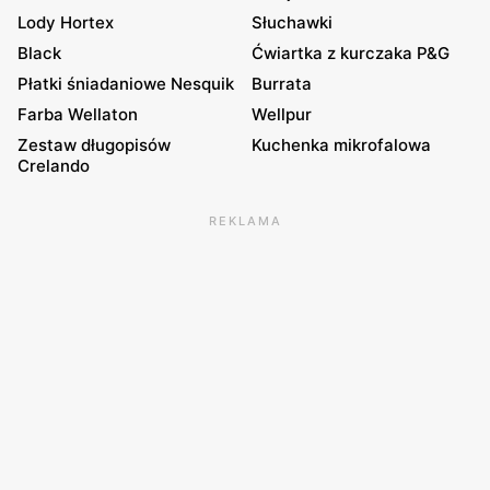
Lody Hortex
Słuchawki
Black
Ćwiartka z kurczaka P&G
Płatki śniadaniowe Nesquik
Burrata
Farba Wellaton
Wellpur
Zestaw długopisów
Kuchenka mikrofalowa
Crelando
REKLAMA