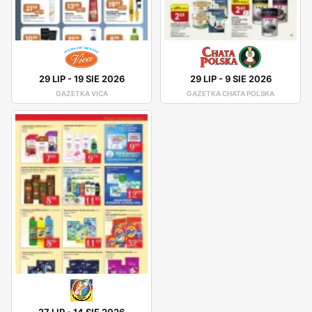
29 LIP
-
19 SIE 2026
29 LIP
-
9 SIE 2026
GAZETKA VICA
GAZETKA CHATA POLSKA
27 LIP
-
14 SIE 2026