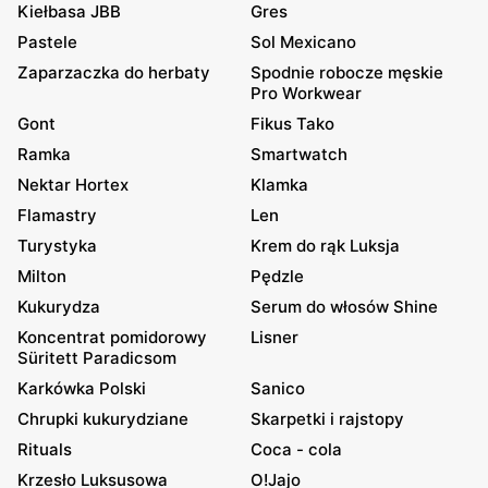
Kiełbasa JBB
Gres
Pastele
Sol Mexicano
Zaparzaczka do herbaty
Spodnie robocze męskie
Pro Workwear
Gont
Fikus Tako
Ramka
Smartwatch
Nektar Hortex
Klamka
Flamastry
Len
Turystyka
Krem do rąk Luksja
Milton
Pędzle
Kukurydza
Serum do włosów Shine
Koncentrat pomidorowy
Lisner
Süritett Paradicsom
Karkówka Polski
Sanico
Chrupki kukurydziane
Skarpetki i rajstopy
Rituals
Coca - cola
Krzesło Luksusowa
O!Jajo