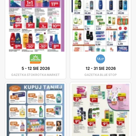
5
-
12 SIE 2026
12
-
31 SIE 2026
GAZETKA STOKROTKA MARKET
GAZETKA BLUE STOP