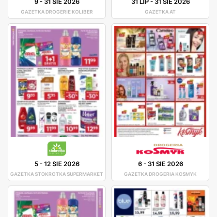
9
-
31 SIE 2026
31 LIP
-
31 SIE 2026
GAZETKA DROGERIE KOLIBER
GAZETKA AT
5
-
12 SIE 2026
6
-
31 SIE 2026
GAZETKA STOKROTKA SUPERMARKET
GAZETKA DROGERIA KOSMYK