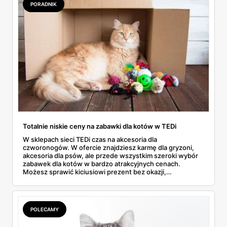
PORADNIK
Totalnie niskie ceny na zabawki dla kotów w TEDi
W sklepach sieci TEDi czas na akcesoria dla
czworonogów. W ofercie znajdziesz karmę dla gryzoni,
akcesoria dla psów, ale przede wszystkim szeroki wybór
zabawek dla kotów w bardzo atrakcyjnych cenach.
Możesz sprawić kiciusiowi prezent bez okazji,
przygotować kalendarz adwentowy czy zaopatrzyć się w
upominek dla mruczka na święta. Sprawdź najciekawsze
produkty w naszym artykule.
POLECAMY