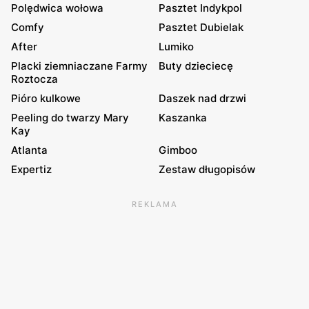
Polędwica wołowa
Pasztet Indykpol
Comfy
Pasztet Dubielak
After
Lumiko
Placki ziemniaczane Farmy
Buty dzieciecę
Roztocza
Pióro kulkowe
Daszek nad drzwi
Peeling do twarzy Mary
Kaszanka
Kay
Atlanta
Gimboo
Expertiz
Zestaw długopisów
REKLAMA