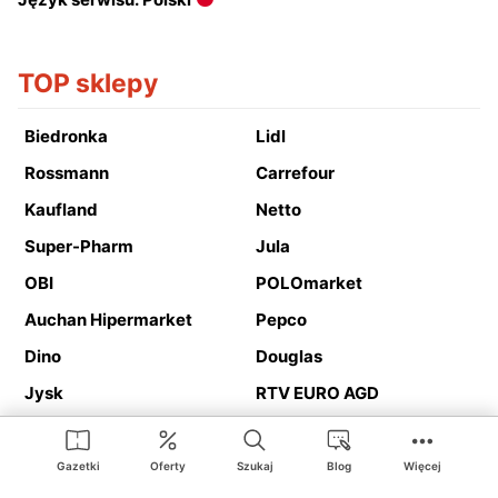
TOP sklepy
Biedronka
Lidl
Rossmann
Carrefour
Kaufland
Netto
Super-Pharm
Jula
OBI
POLOmarket
Auchan Hipermarket
Pepco
Dino
Douglas
Jysk
RTV EURO AGD
Action
Media Expert
Deichmann
Media Markt
Gazetki
Oferty
Szukaj
Blog
Więcej