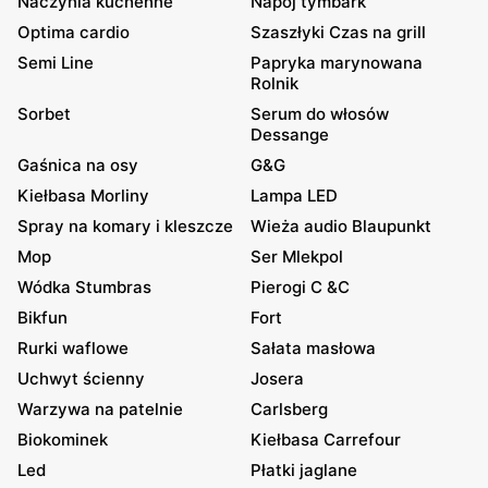
Naczynia kuchenne
Napój tymbark
Optima cardio
Szaszłyki Czas na grill
Semi Line
Papryka marynowana
Rolnik
Sorbet
Serum do włosów
Dessange
Gaśnica na osy
G&G
Kiełbasa Morliny
Lampa LED
Spray na komary i kleszcze
Wieża audio Blaupunkt
Mop
Ser Mlekpol
Wódka Stumbras
Pierogi C &C
Bikfun
Fort
Rurki waflowe
Sałata masłowa
Uchwyt ścienny
Josera
Warzywa na patelnie
Carlsberg
Biokominek
Kiełbasa Carrefour
Led
Płatki jaglane