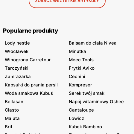
ZOBACZ WSZYSTKIE ARTYKUŁY
Popularne produkty
Lody nestle
Balsam do ciała Nivea
Włocławek
Minutka
Winogrona Carrefour
Meec Tools
Tarczyński
Frytki Aviko
Zamrażarka
Cechini
Kapsułki do prania persil
Kompresor
Woda smakowa Kubuś
Serek twój smak
Bellasan
Napój witaminowy Oshee
Ciasto
Cantaloupe
Maluta
Łowicz
Brit
Kubek Bambino