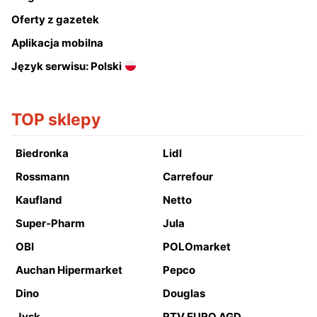
Oferty z gazetek
Aplikacja mobilna
Język serwisu: Polski
TOP sklepy
Biedronka
Lidl
Rossmann
Carrefour
Kaufland
Netto
Super-Pharm
Jula
OBI
POLOmarket
Auchan Hipermarket
Pepco
Dino
Douglas
Jysk
RTV EURO AGD