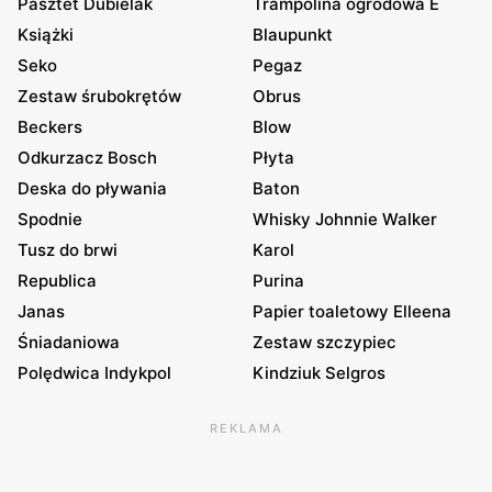
Pasztet Dubielak
Trampolina ogrodowa E
Książki
Blaupunkt
Seko
Pegaz
Zestaw śrubokrętów
Obrus
Beckers
Blow
Odkurzacz Bosch
Płyta
Deska do pływania
Baton
Spodnie
Whisky Johnnie Walker
Tusz do brwi
Karol
Republica
Purina
Janas
Papier toaletowy Elleena
Śniadaniowa
Zestaw szczypiec
Polędwica Indykpol
Kindziuk Selgros
REKLAMA