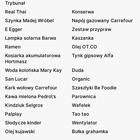
Trybunał
Real Thai
Konserwa
Szynka Madej Wróbel
Napój gazowany Carrefour
E Egger
Zestaw przypraw
Lampka solarna Barwa
Kaszanka
Ramen
Olej OT.CO
Kosiarka akumulatorowa
Tynk gipsowy Alfa
Hortmasz
Woda kolońska Mary Kay
Duda
San Lucar
Organic
Kark wołowy Carrefour
Szaszłyki Be Foodie
Kawa mielona Pedro\'s
Parownica
Kindziuk Selgros
Wafelek
Palplay
Tao tao
Słodycze kinder
Wentylator
Olej kujawski
Bułka grahamka