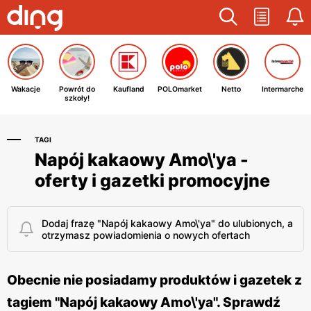
Wakacje
Powrót do
Kaufland
POLOmarket
Netto
Intermarche
szkoły!
TAGI
Napój kakaowy Amo\'ya -
oferty i gazetki promocyjne
Dodaj frazę "Napój kakaowy Amo\'ya" do ulubionych, a
otrzymasz powiadomienia o nowych ofertach
Obecnie nie posiadamy produktów i gazetek z
tagiem "Napój kakaowy Amo\'ya". Sprawdź