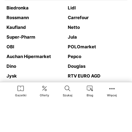
Biedronka
Lidl
Rossmann
Carrefour
Kaufland
Netto
Super-Pharm
Jula
OBI
POLOmarket
Auchan Hipermarket
Pepco
Dino
Douglas
Jysk
RTV EURO AGD
Action
Media Expert
Deichmann
Media Markt
Gazetki
Oferty
Szukaj
Blog
Więcej
Ding.pl to serwis internetowy prezentujący
gazetki promocyjne
oraz
katalogi
sklepów i dużych sieci handlowych. Dzięki
geolokalizacji otrzymasz przede wszystkim oferty sklepów, z
Twojego bliskiego otoczenia. Dodatkowo na stronie znajdziesz
adresy sklepów, więc w trakcie podróży bez problemu trafisz do