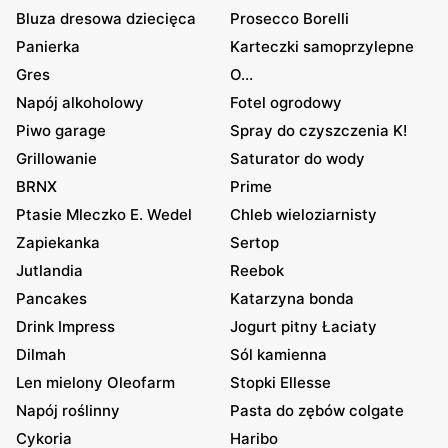
Bluza dresowa dziecięca
Prosecco Borelli
Panierka
Karteczki samoprzylepne
Gres
O...
Napój alkoholowy
Fotel ogrodowy
Piwo garage
Spray do czyszczenia K!
Grillowanie
Saturator do wody
BRNX
Prime
Ptasie Mleczko E. Wedel
Chleb wieloziarnisty
Zapiekanka
Sertop
Jutlandia
Reebok
Pancakes
Katarzyna bonda
Drink Impress
Jogurt pitny Łaciaty
Dilmah
Sól kamienna
Len mielony Oleofarm
Stopki Ellesse
Napój roślinny
Pasta do zębów colgate
Cykoria
Haribo