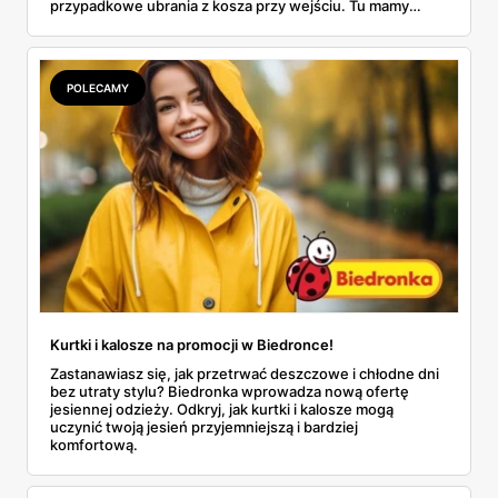
przypadkowe ubrania z kosza przy wejściu. Tu mamy
pełnoprawną kolekcję: od basicowych t-shirtów, przez
muślinowe koszule, po fantazyjne sukienki i baleriny z
siateczki. W tej gazetce dzieje się naprawdę dużo, więc
zamiast się rozpisywać – wejdźmy od razu w temat.
POLECAMY
Sprawdźmy, co ciekawego oferuje moda z Lidla, która
łączy jakość z niską ceną lepiej niż niejeden butik.
Kurtki i kalosze na promocji w Biedronce!
Zastanawiasz się, jak przetrwać deszczowe i chłodne dni
bez utraty stylu? Biedronka wprowadza nową ofertę
jesiennej odzieży. Odkryj, jak kurtki i kalosze mogą
uczynić twoją jesień przyjemniejszą i bardziej
komfortową.