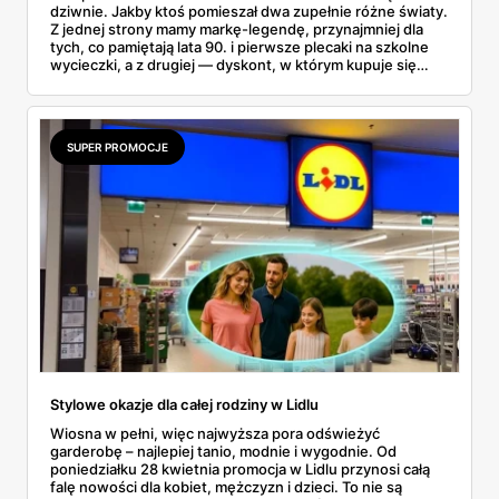
dziwnie. Jakby ktoś pomieszał dwa zupełnie różne światy.
Z jednej strony mamy markę-legendę, przynajmniej dla
tych, co pamiętają lata 90. i pierwsze plecaki na szkolne
wycieczki, a z drugiej — dyskont, w którym kupuje się
chleb i mleko. Oczywiście, to już nie jest ten sam Campus
(to kluczowa sprawa i zaraz do niej dojdziemy), ale widok
tego logo w gazetce promocyjnej Biedronki każe zadać
jedno, brutalnie szczere pytanie: czy to jest cokolwiek
SUPER PROMOCJE
warte? Rozłóżmy więc tę ofertę na czynniki pierwsze.
Stylowe okazje dla całej rodziny w Lidlu
Wiosna w pełni, więc najwyższa pora odświeżyć
garderobę – najlepiej tanio, modnie i wygodnie. Od
poniedziałku 28 kwietnia promocja w Lidlu przynosi całą
falę nowości dla kobiet, mężczyzn i dzieci. To nie są