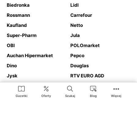
Biedronka
Lidl
Rossmann
Carrefour
Kaufland
Netto
Super-Pharm
Jula
OBI
POLOmarket
Auchan Hipermarket
Pepco
Dino
Douglas
Jysk
RTV EURO AGD
Action
Media Expert
Deichmann
Media Markt
Gazetki
Oferty
Szukaj
Blog
Więcej
Ding.pl to serwis internetowy prezentujący
gazetki promocyjne
oraz
katalogi
sklepów i dużych sieci handlowych. Dzięki
geolokalizacji otrzymasz przede wszystkim oferty sklepów, z
Twojego bliskiego otoczenia. Dodatkowo na stronie znajdziesz
adresy sklepów, więc w trakcie podróży bez problemu trafisz do