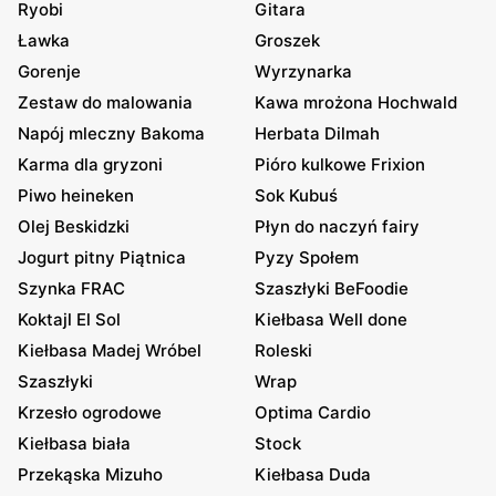
Ryobi
Gitara
Ławka
Groszek
Gorenje
Wyrzynarka
Zestaw do malowania
Kawa mrożona Hochwald
Napój mleczny Bakoma
Herbata Dilmah
Karma dla gryzoni
Pióro kulkowe Frixion
Piwo heineken
Sok Kubuś
Olej Beskidzki
Płyn do naczyń fairy
Jogurt pitny Piątnica
Pyzy Społem
Szynka FRAC
Szaszłyki BeFoodie
Koktajl El Sol
Kiełbasa Well done
Kiełbasa Madej Wróbel
Roleski
Szaszłyki
Wrap
Krzesło ogrodowe
Optima Cardio
Kiełbasa biała
Stock
Przekąska Mizuho
Kiełbasa Duda