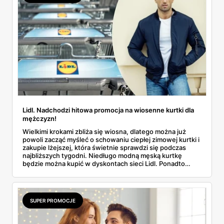
Lidl. Nadchodzi hitowa promocja na wiosenne kurtki dla
mężczyzn!
Wielkimi krokami zbliża się wiosna, dlatego można już
powoli zacząć myśleć o schowaniu ciepłej zimowej kurtki i
zakupie lżejszej, która świetnie sprawdzi się podczas
najbliższych tygodni. Niedługo modną męską kurtkę
będzie można kupić w dyskontach sieci Lidl. Ponadto
każdy klient dostanie duży rabat. Poznaj szczegóły tej
oferty promocyjnej.
SUPER PROMOCJE