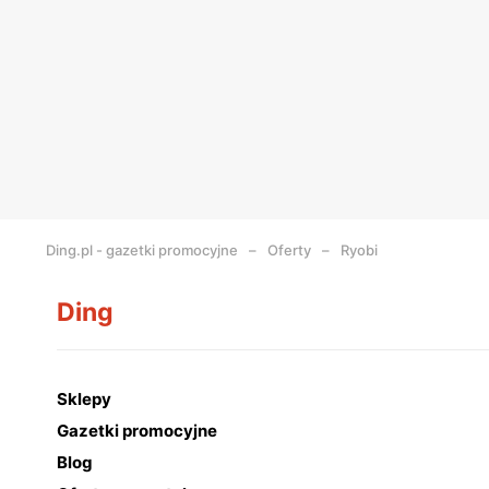
Ding.pl - gazetki promocyjne
Oferty
Ryobi
Ding
Sklepy
Gazetki promocyjne
Blog