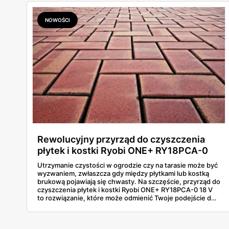
NOWOŚCI
Rewolucyjny przyrząd do czyszczenia
płytek i kostki Ryobi ONE+ RY18PCA-0
18 V: Sprawdź, dlaczego warto go mieć!
Utrzymanie czystości w ogrodzie czy na tarasie może być
wyzwaniem, zwłaszcza gdy między płytkami lub kostką
brukową pojawiają się chwasty. Na szczęście, przyrząd do
czyszczenia płytek i kostki Ryobi ONE+ RY18PCA-0 18 V
to rozwiązanie, które może odmienić Twoje podejście do
porządków na zewnątrz. Ten innowacyjny produkt,
dostępny w sieci sklepów Jula, zdobywa coraz większą
popularność dzięki swojej funkcjonalności i wygodzie