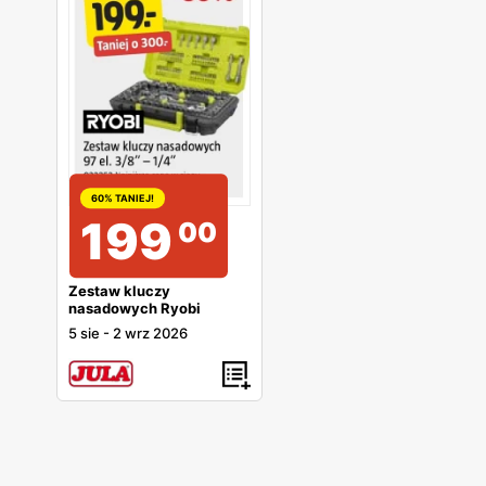
60% TANIEJ!
199
00
Zestaw kluczy
nasadowych Ryobi
5 sie
-
2 wrz 2026