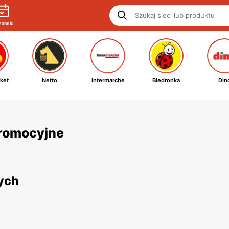
handlu
ket
Netto
Intermarche
Biedronka
Din
 promocyjne
nych