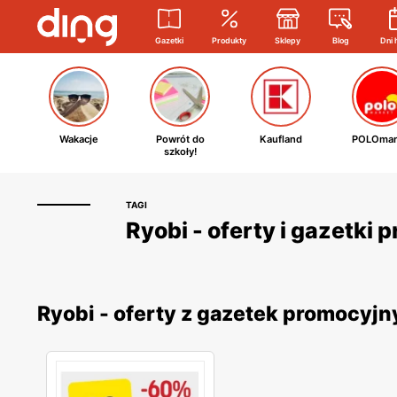
Gazetki
Produkty
Sklepy
Blog
Dni 
Wakacje
Powrót do
Kaufland
POLOmar
szkoły!
TAGI
Ryobi - oferty i gazetki
Ryobi - oferty z gazetek promocyj