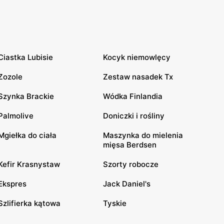
Ciastka Lubisie
Kocyk niemowlęcy
Zozole
Zestaw nasadek Tx
Szynka Brackie
Wódka Finlandia
Palmolive
Doniczki i rośliny
Mgiełka do ciała
Maszynka do mielenia
mięsa Berdsen
Kefir Krasnystaw
Szorty robocze
Ekspres
Jack Daniel's
Szlifierka kątowa
Tyskie