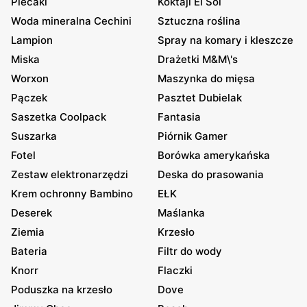
Plecaki
Koktajl El Sol
Woda mineralna Cechini
Sztuczna roślina
Lampion
Spray na komary i kleszcze
Miska
Drażetki M&M\'s
Worxon
Maszynka do mięsa
Pączek
Pasztet Dubielak
Saszetka Coolpack
Fantasia
Suszarka
Piórnik Gamer
Fotel
Borówka amerykańska
Zestaw elektronarzędzi
Deska do prasowania
Krem ochronny Bambino
EŁK
Deserek
Maślanka
Ziemia
Krzesło
Bateria
Filtr do wody
Knorr
Flaczki
Poduszka na krzesło
Dove