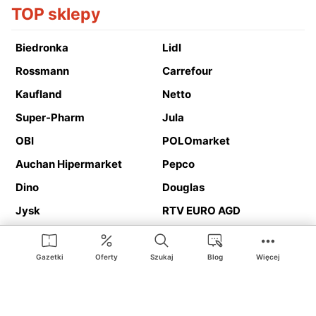
TOP sklepy
Biedronka
Lidl
Rossmann
Carrefour
Kaufland
Netto
Super-Pharm
Jula
OBI
POLOmarket
Auchan Hipermarket
Pepco
Dino
Douglas
Jysk
RTV EURO AGD
Action
Media Expert
Deichmann
Media Markt
Gazetki
Oferty
Szukaj
Blog
Więcej
Ding.pl to serwis internetowy prezentujący
gazetki promocyjne
oraz
katalogi
sklepów i dużych sieci handlowych. Dzięki