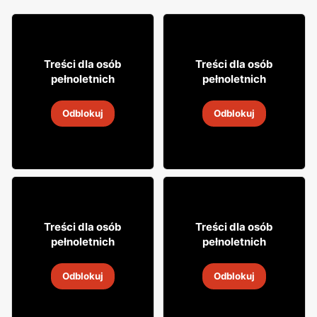
31
8
Treści dla osób
Treści dla osób
99
49
pełnoletnich
pełnoletnich
Napój alkoholowy Soplica
Napój alkoholowy Soplica
Odblokuj
Odblokuj
4
-
18 sie 2026
4
-
18 sie 2026
66
26
Treści dla osób
Treści dla osób
99
99
pełnoletnich
pełnoletnich
Napój alkoholowy Metaxa
Napój alkoholowy
Żołądkowa Gorzka
Odblokuj
Odblokuj
2
-
14 sie 2026
2
-
14 sie 2026