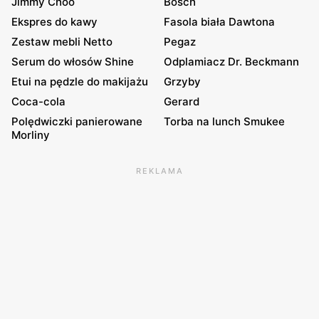
Jimmy Choo
Bosch
Ekspres do kawy
Fasola biała Dawtona
Zestaw mebli Netto
Pegaz
Serum do włosów Shine
Odplamiacz Dr. Beckmann
Etui na pędzle do makijażu
Grzyby
Coca-cola
Gerard
Polędwiczki panierowane
Torba na lunch Smukee
Morliny
REKLAMA