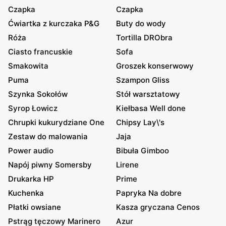
Czapka
Czapka
Ćwiartka z kurczaka P&G
Buty do wody
Róża
Tortilla DRObra
Ciasto francuskie
Sofa
Smakowita
Groszek konserwowy
Puma
Szampon Gliss
Szynka Sokołów
Stół warsztatowy
Syrop Łowicz
Kiełbasa Well done
Chrupki kukurydziane One
Chipsy Lay\'s
Zestaw do malowania
Jaja
Power audio
Bibuła Gimboo
Napój piwny Somersby
Lirene
Drukarka HP
Prime
Kuchenka
Papryka Na dobre
Płatki owsiane
Kasza gryczana Cenos
Pstrąg tęczowy Marinero
Azur