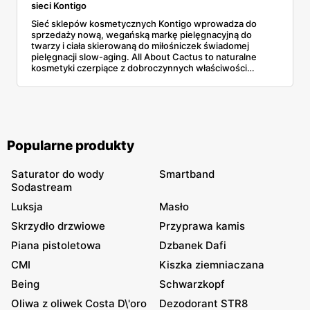
sieci Kontigo
Sieć sklepów kosmetycznych Kontigo wprowadza do
sprzedaży nową, wegańską markę pielęgnacyjną do
twarzy i ciała skierowaną do miłośniczek świadomej
pielęgnacji slow-aging. All About Cactus to naturalne
kosmetyki czerpiące z dobroczynnych właściwości
opuncji figowej. Produkty All About Cactus są dostępne w
sprzedaży online oraz w sklepach stacjonarnych sieci
Kontigo w całej Polsce.
Popularne produkty
Saturator do wody
Smartband
Sodastream
Luksja
Masło
Skrzydło drzwiowe
Przyprawa kamis
Piana pistoletowa
Dzbanek Dafi
CMI
Kiszka ziemniaczana
Being
Schwarzkopf
Oliwa z oliwek Costa D\'oro
Dezodorant STR8