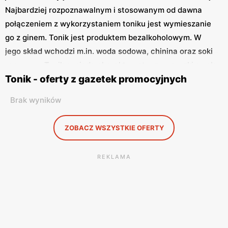
Najbardziej rozpoznawalnym i stosowanym od dawna
połączeniem z wykorzystaniem toniku jest wymieszanie
go z ginem. Tonik jest produktem bezalkoholowym. W
jego skład wchodzi m.in. woda sodowa, chinina oraz soki
owocowe. Tonik posiada charakterystyczny, gorzki smak
Tonik - oferty z gazetek promocyjnych
przez co jest świetnym uzupełnieniem drinków, ale
smakuje kiepsko spożywany samodzielnie, bez dodatków.
Brak wyników
W wielu sklepach możesz znaleźć ciekawe promocje na
różne toniki! Nieustannie przeglądamy aktualne gazetki
ZOBACZ WSZYSTKIE OFERTY
promocyjne w celu zlokalizowania produktów w
najlepszych cenach.
REKLAMA