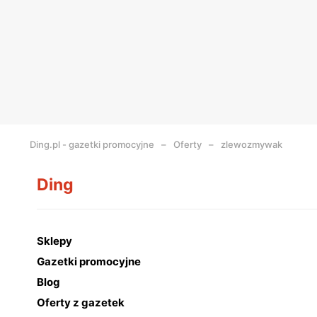
Ding.pl - gazetki promocyjne
Oferty
zlewozmywak
Ding
Sklepy
Gazetki promocyjne
Blog
Oferty z gazetek