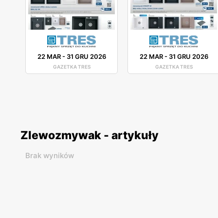
22 MAR
-
31 GRU 2026
22 MAR
-
31 GRU 2026
GAZETKA TRES
GAZETKA TRES
Zlewozmywak - artykuły
Brak wyników