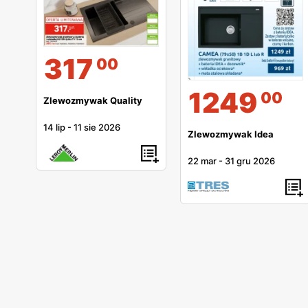
317
00
1249
00
Zlewozmywak Quality
14 lip
-
11 sie 2026
Zlewozmywak Idea
22 mar
-
31 gru 2026