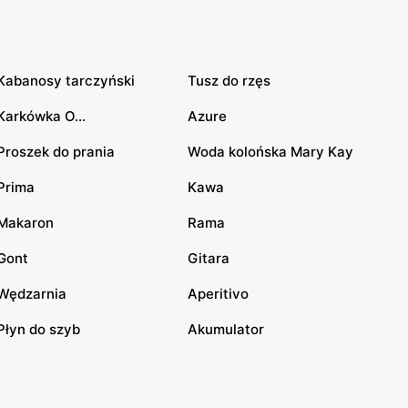
Kabanosy tarczyński
Tusz do rzęs
Karkówka O...
Azure
Proszek do prania
Woda kolońska Mary Kay
Prima
Kawa
Makaron
Rama
Gont
Gitara
Wędzarnia
Aperitivo
Płyn do szyb
Akumulator