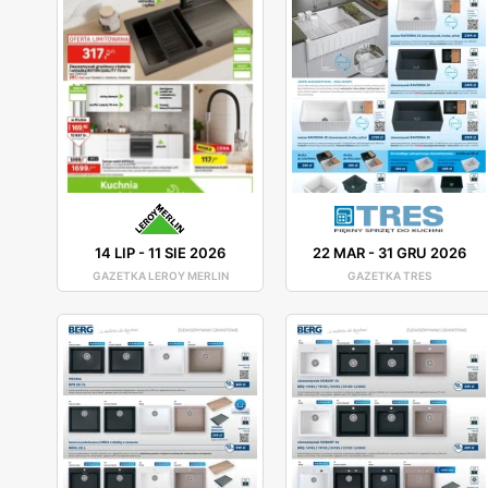
14 LIP
-
11 SIE 2026
22 MAR
-
31 GRU 2026
GAZETKA LEROY MERLIN
GAZETKA TRES