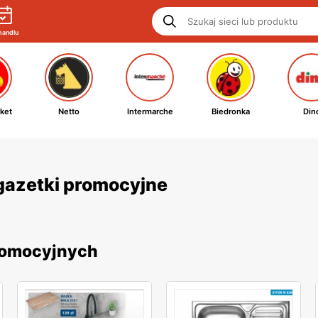
handlu
ket
Netto
Intermarche
Biedronka
Din
gazetki promocyjne
romocyjnych