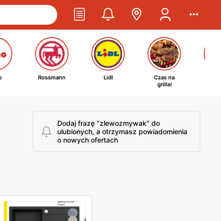
o
Rossmann
Lidl
Czas na
Ta
grilla!
kosm
Dodaj frazę "zlewozmywak" do
ulubionych, a otrzymasz powiadomienia
o nowych ofertach