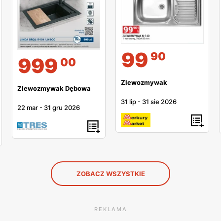
99
90
999
00
Zlewozmywak
Zlewozmywak Dębowa
31 lip
-
31 sie 2026
22 mar
-
31 gru 2026
ZOBACZ WSZYSTKIE
REKLAMA