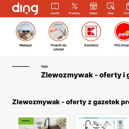
Gazetki
Produkty
Sklepy
Blog
Dni 
Wakacje
Powrót do
Kaufland
POLOmar
szkoły!
TAGI
Zlewozmywak - oferty i 
Zlewozmywak - oferty z gazetek p