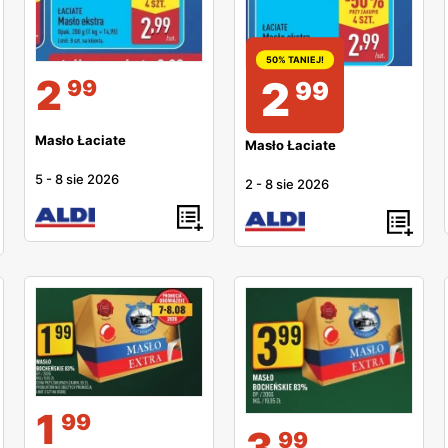
50% TANIEJ!
2
2
99
99
Masło Łaciate
Masło Łaciate
5
-
8 sie 2026
2
-
8 sie 2026
1
99
3
99