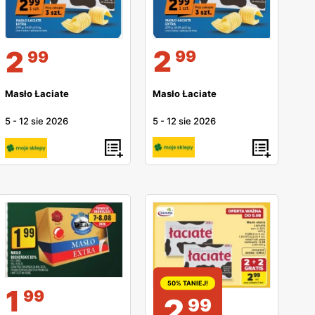
2
2
99
99
Masło Łaciate
Masło Łaciate
5
-
12 sie 2026
5
-
12 sie 2026
50% TANIEJ!
1
99
2
99