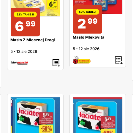
50% TANIEJ!
22% TANIEJ!
2
99
6
99
Masło Mlekovita
Masło Z Mlecznej Drogi
5
-
12 sie 2026
5
-
12 sie 2026