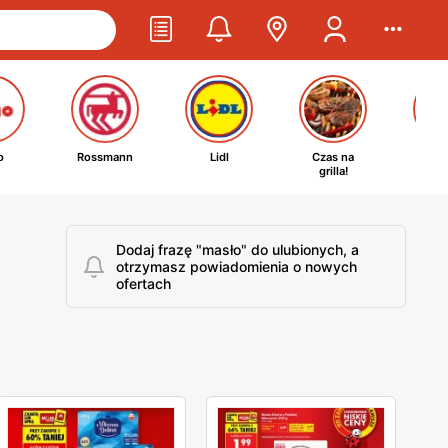
o
Rossmann
Lidl
Czas na
Ta
grilla!
kosm
Dodaj frazę "masło" do ulubionych, a
otrzymasz powiadomienia o nowych
ofertach