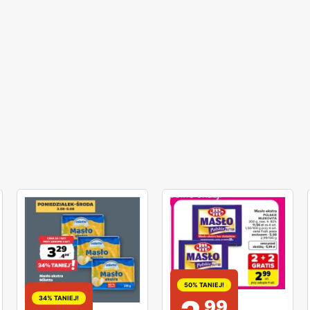
50% TANIEJ!
34% TANIEJ!
99