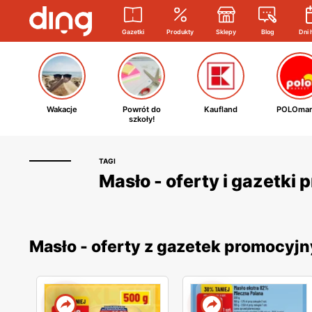
Gazetki
Produkty
Sklepy
Blog
Dni 
Wakacje
Powrót do
Kaufland
POLOmar
szkoły!
TAGI
Masło - oferty i gazetki
Masło - oferty z gazetek promocyj