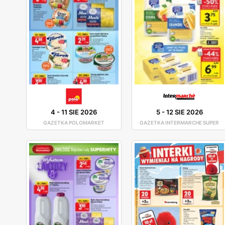
4
-
11 SIE 2026
5
-
12 SIE 2026
GAZETKA POLOMARKET
GAZETKA INTERMARCHE SUPER