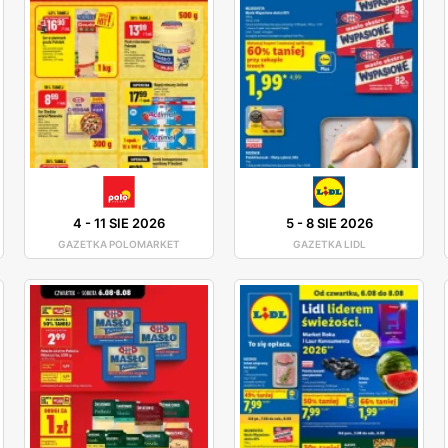
4
-
11 SIE 2026
5
-
8 SIE 2026
GAZETKA POLOMARKET
GAZETKA LIDL