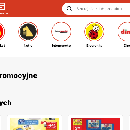
handlu
ket
Netto
Intermarche
Biedronka
Din
 promocyjne
nych