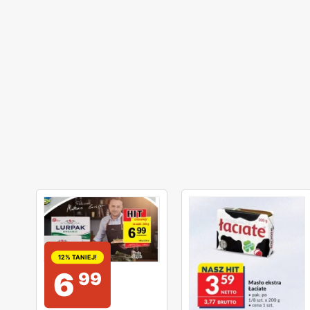
12% TANIEJ!
6
99