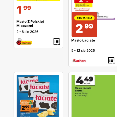
1
99
40% TANIEJ!
Masło Z Polskiej
2
99
Mleczarni
2
-
8 sie 2026
Masło Łaciate
5
-
12 sie 2026