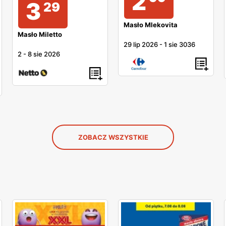
2
3
29
Masło Mlekovita
Masło Miletto
29 lip 2026
-
1 sie 3036
2
-
8 sie 2026
ZOBACZ WSZYSTKIE