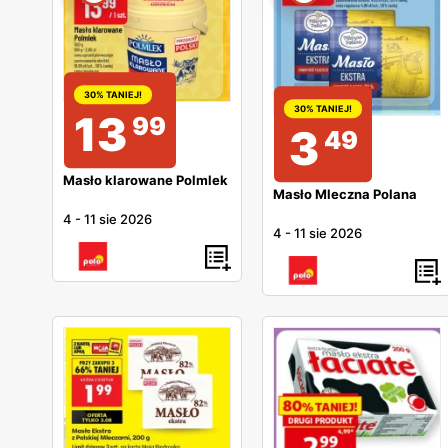
30% TANIEJ!
30% TANIEJ!
13
99
3
49
Masło klarowane Polmlek
Masło Mleczna Polana
4
-
11 sie 2026
4
-
11 sie 2026