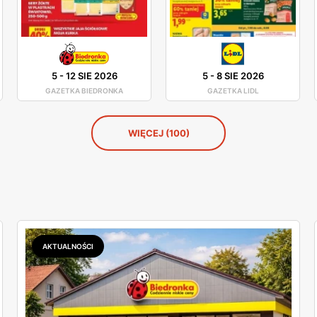
5
-
12 SIE 2026
5
-
8 SIE 2026
GAZETKA BIEDRONKA
GAZETKA LIDL
WIĘCEJ (100)
AKTUALNOŚCI