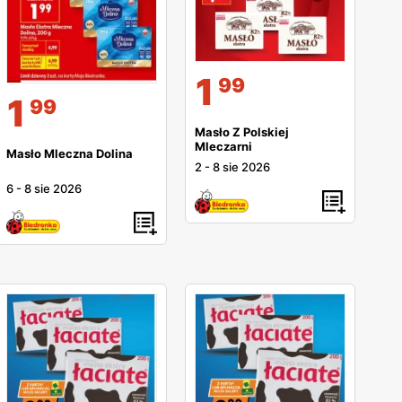
1
99
1
99
Masło Z Polskiej
Mleczarni
Masło Mleczna Dolina
2
-
8 sie 2026
6
-
8 sie 2026