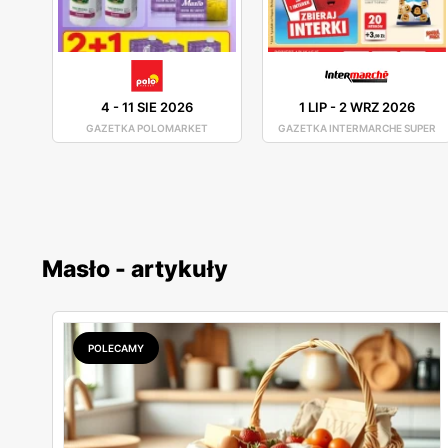
4
-
11 SIE 2026
1 LIP
-
2 WRZ 2026
GAZETKA POLOMARKET
GAZETKA INTERMARCHE SUPER
Masło - artykuły
POLECAMY