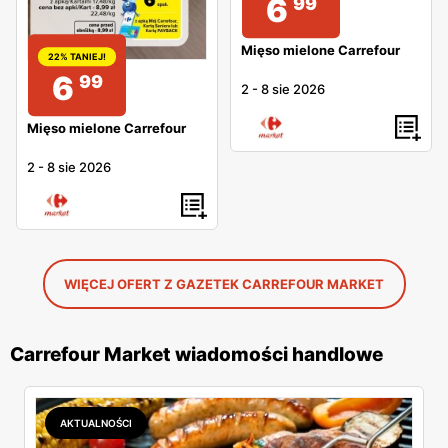
6
99
Mięso mielone Carrefour
22% TANIEJ!
6
99
2
-
8 sie 2026
Mięso mielone Carrefour
2
-
8 sie 2026
WIĘCEJ OFERT Z GAZETEK CARREFOUR MARKET
Carrefour Market wiadomości handlowe
AKTUALNOŚCI