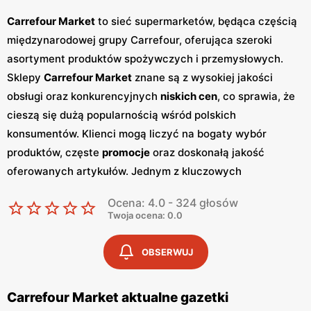
Carrefour Market
to sieć supermarketów, będąca częścią
międzynarodowej grupy Carrefour, oferująca szeroki
asortyment produktów spożywczych i przemysłowych.
Sklepy
Carrefour Market
znane są z wysokiej jakości
obsługi oraz konkurencyjnych
niskich cen
, co sprawia, że
cieszą się dużą popularnością wśród polskich
konsumentów. Klienci mogą liczyć na bogaty wybór
produktów, częste
promocje
oraz doskonałą jakość
oferowanych artykułów. Jednym z kluczowych
elementów strategii marketingowej
Carrefour Market
są
Ocena: 4.0 - 324 głosów
regularnie wydawane
gazetki promocyjne
.
Gazetki
te
Twoja ocena: 0.0
prezentują najnowsze
promocje
, specjalne oferty oraz
sezonowe wyprzedaże, dzięki czemu klienci mogą
OBSERWUJ
planować swoje zakupy i korzystać z wyjątkowych okazji
cenowych. Są one dostępne zarówno w formie
Carrefour Market aktualne gazetki
papierowej w sklepach, jak i online, co umożliwia łatwy