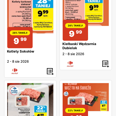
taniej o 51%, Boczek na grilla Carrefour w cenie 19,99 zł
taniej o 32% i inne
28% TANIEJ!
9
99
28% TANIEJ!
9
99
Kiełbaski Wędzarnia
Dubielak
Kotlety Sokołów
2
-
8 sie 2026
2
-
8 sie 2026
22% TANIEJ!