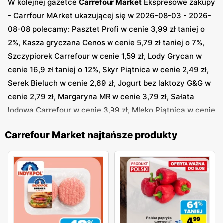
W kolejnej gazetce
Carrefour Market
Ekspresowe zakupy
- Carrfour MArket ukazującej się w 2026-08-03 - 2026-
08-08 polecamy: Pasztet Profi w cenie 3,99 zł taniej o
2%, Kasza gryczana Cenos w cenie 5,79 zł taniej o 7%,
Szczypiorek Carrefour w cenie 1,59 zł, Lody Grycan w
cenie 16,9 zł taniej o 12%, Skyr Piątnica w cenie 2,49 zł,
Serek Bieluch w cenie 2,69 zł, Jogurt bez laktozy G&G w
cenie 2,79 zł, Margaryna MR w cenie 3,79 zł, Sałata
lodowa Carrefour w cenie 3,99 zł, Mleko Piątnica w cenie
3,99 zł i inne
Carrefour Market najtańsze produkty
W gazetce promocyjnej sieci
Carrefour Market
Codziennie świeżo, codziennie taniej - Carrefour Market
w okresie 2026-08-03 - 2026-08-08 polecamy: Paluszki
surimi Vici w cenie 5,29 zł taniej o 11%, Papryka
Carrefour w cenie 4,99 zł taniej o 17%, Wątroba
wieprzowa Carrefour w cenie 5,99 zł taniej o 15%, Chleb