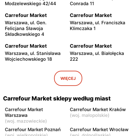
Modzelewskiego 42/44
Conrada 11
Carrefour Market
Carrefour Market
Warszawa, ul. Gen.
Warszawa, ul. Franciszka
Felicjana Sławoja
Klimczaka 1
Składkowskiego 4
Carrefour Market
Carrefour Market
Warszawa, ul. Stanisława
Warszawa, ul. Białołęcka
Wojciechowskiego 18
222
Carrefour Market
Carrefour Market
Warszawa al.
Warszawa, ul. Kazimierza
WIĘCEJ
Rzeczypospolitej 1
Szpotańskiego 4
Carrefour Market
Carrefour Market
Carrefour Market sklepy według miast
Stare Babice, ul. Henryka
Warszawa, ul. Światowida
Sienkiewicza 77
18
Carrefour Market
Carrefour Market Kraków
Warszawa
(
woj. małopolskie
)
Carrefour Market
Carrefour Market
(
woj. mazowieckie
)
Konstancin-Jeziorna, ul.
Warszawa, ul. Bysławska
Carrefour Market Poznań
Carrefour Market Wrocław
Warszawska 171
84
(
woj. wielkopolskie
)
(
woj. dolnośląskie
)