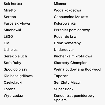
Sok hortex
Miamor
Miletto
Woda kokosowa
Sereno
Cappuccino Mokate
Farba akrylowa
Kolorowanka
Słuchawki
Przecier pomidorowy
LEGO
Puder do brwi
CMI
Drink Somersby
Lidl plus
Undercover
Serek bieluch
Kuchenka mikrofalowa
Sofa Ruby
Skarpety Champion
Spód do pizzy
Wełna budowlana Rockwool
Kiełbasa grillowa
Tapczan
Czekoladki
Ser Złoty Mazur
Lorenz
Super Bock
Wyprzedaż
Koncentrat pomidorowy
Społem