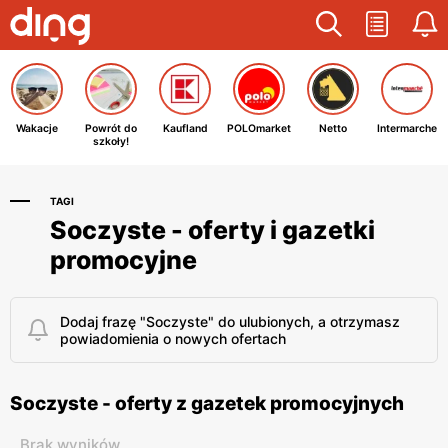
Wakacje
Powrót do
Kaufland
POLOmarket
Netto
Intermarche
szkoły!
TAGI
Soczyste - oferty i gazetki
promocyjne
Dodaj frazę "Soczyste" do ulubionych, a otrzymasz
powiadomienia o nowych ofertach
Soczyste - oferty z gazetek promocyjnych
Brak wyników