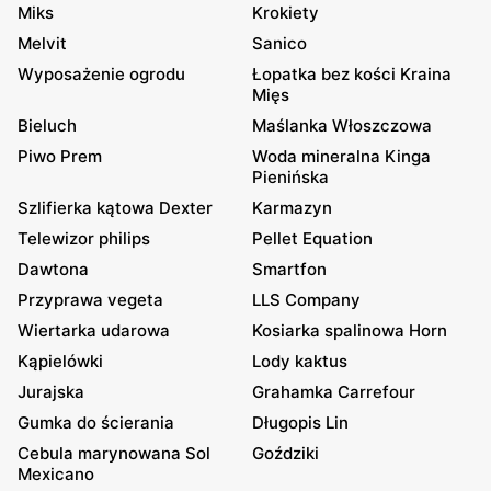
Miks
Krokiety
Melvit
Sanico
Wyposażenie ogrodu
Łopatka bez kości Kraina
Mięs
Bieluch
Maślanka Włoszczowa
Piwo Prem
Woda mineralna Kinga
Pienińska
Szlifierka kątowa Dexter
Karmazyn
Telewizor philips
Pellet Equation
Dawtona
Smartfon
Przyprawa vegeta
LLS Company
Wiertarka udarowa
Kosiarka spalinowa Horn
Kąpielówki
Lody kaktus
Jurajska
Grahamka Carrefour
Gumka do ścierania
Długopis Lin
Cebula marynowana Sol
Goździki
Mexicano