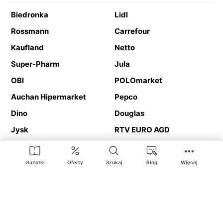
Biedronka
Lidl
Rossmann
Carrefour
Kaufland
Netto
Super-Pharm
Jula
OBI
POLOmarket
Auchan Hipermarket
Pepco
Dino
Douglas
Jysk
RTV EURO AGD
Action
Media Expert
Deichmann
Media Markt
Gazetki
Oferty
Szukaj
Blog
Więcej
Ding.pl to serwis internetowy prezentujący
gazetki promocyjne
oraz
katalogi
sklepów i dużych sieci handlowych. Dzięki
geolokalizacji otrzymasz przede wszystkim oferty sklepów, z
Twojego bliskiego otoczenia. Dodatkowo na stronie znajdziesz