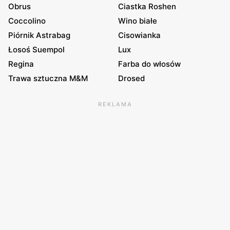
Obrus
Ciastka Roshen
Coccolino
Wino białe
Piórnik Astrabag
Cisowianka
Łosoś Suempol
Lux
Regina
Farba do włosów
Trawa sztuczna M&M
Drosed
REKLAMA