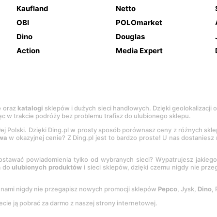
Kaufland
Netto
OBI
POLOmarket
Dino
Douglas
Action
Media Expert
e
oraz
katalogi
sklepów i dużych sieci handlowych. Dzięki geolokalizacji
c w trakcie podróży bez problemu trafisz do ulubionego sklepu.
łej Polski. Dzięki Ding.pl w prosty sposób porównasz ceny z różnych skl
wa
w okazyjnej cenie? Z Ding.pl jest to bardzo proste! U nas dostanies
stawać powiadomienia tylko od wybranych sieci? Wypatrujesz jakieg
a do
ulubionych produktów
i sieci sklepów, dzięki czemu nigdy nie prz
Z nami nigdy nie przegapisz nowych promocji sklepów
Pepco
, Jysk,
Dino
,
ecie ją pobrać za darmo z naszej strony internetowej.