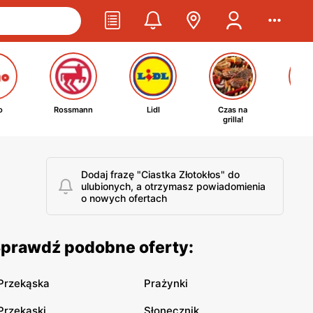
o
Rossmann
Lidl
Czas na
Ta
grilla!
kosm
Dodaj frazę "Ciastka Złotokłos" do
ulubionych, a otrzymasz powiadomienia
o nowych ofertach
 Sprawdź podobne oferty:
Przekąska
Prażynki
Przekąski
Słonecznik