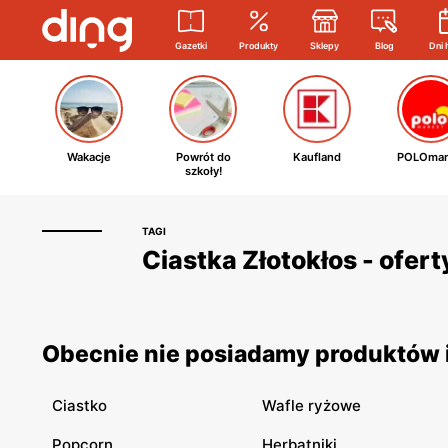
Gazetki
Produkty
Sklepy
Blog
Dni 
Wakacje
Powrót do
Kaufland
POLOmar
szkoły!
TAGI
Ciastka Złotokłos - ofer
Obecnie nie posiadamy produktów i 
Ciastko
Wafle ryżowe
Popcorn
Herbatniki