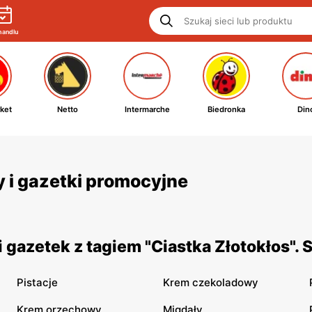
handlu
ket
Netto
Intermarche
Biedronka
Din
ty i gazetki promocyjne
gazetek z tagiem "Ciastka Złotokłos".
Pistacje
Krem czekoladowy
Krem orzechowy
Migdały