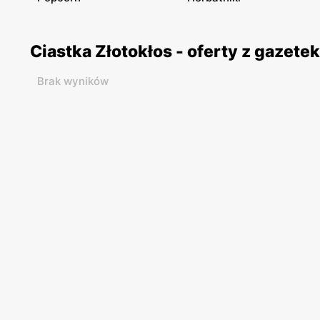
Ciastka Złotokłos - oferty z gazet
Brak wyników