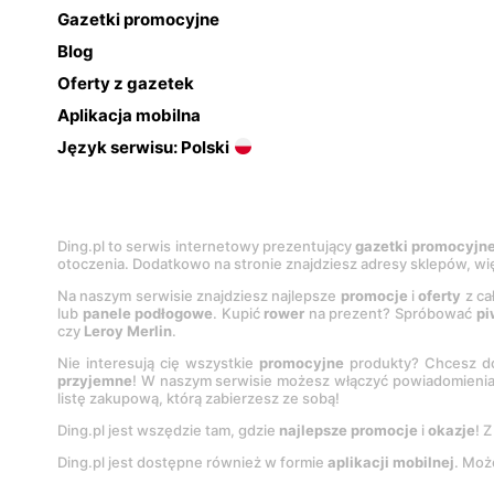
Gazetki promocyjne
Blog
Oferty z gazetek
Aplikacja mobilna
Język serwisu: Polski
Ding.pl to serwis internetowy prezentujący
gazetki promocyjn
otoczenia. Dodatkowo na stronie znajdziesz adresy sklepów, wię
Na naszym serwisie znajdziesz najlepsze
promocje
i
oferty
z ca
lub
panele podłogowe
. Kupić
rower
na prezent? Spróbować
pi
czy
Leroy Merlin
.
Nie interesują cię wszystkie
promocyjne
produkty? Chcesz do
przyjemne
! W naszym serwisie możesz włączyć powiadomieni
listę zakupową, którą zabierzesz ze sobą!
Ding.pl jest wszędzie tam, gdzie
najlepsze promocje
i
okazje
! 
Ding.pl jest dostępne również w formie
aplikacji mobilnej
. Moż