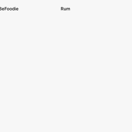
BeFoodie
Rum