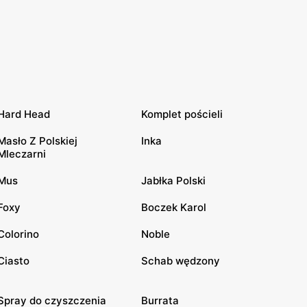
Hard Head
Komplet pościeli
Masło Z Polskiej
Inka
Mleczarni
Mus
Jabłka Polski
Foxy
Boczek Karol
Colorino
Noble
Ciasto
Schab wędzony
Spray do czyszczenia
Burrata