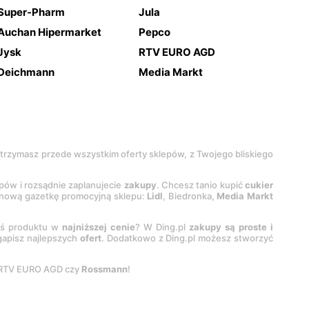
Super-Pharm
Jula
Auchan Hipermarket
Pepco
Jysk
RTV EURO AGD
Deichmann
Media Markt
 otrzymasz przede wszystkim oferty sklepów, z Twojego bliskiego
epów i rozsądnie zaplanujecie
zakupy
. Chcesz tanio kupić
cukier
z nową gazetkę promocyjną sklepu:
Lidl
, Biedronka,
Media Markt
oś produktu w
najniższej cenie
? W Ding.pl
zakupy są proste i
egapisz najlepszych
ofert
. Dodatkowo z Ding.pl możesz stworzyć
 RTV EURO AGD czy
Rossmann
!