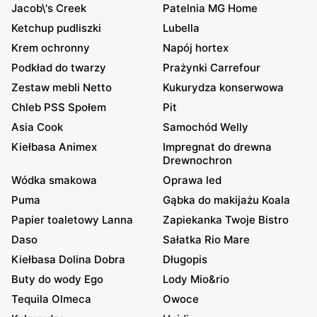
Jacob\'s Creek
Patelnia MG Home
Ketchup pudliszki
Lubella
Krem ochronny
Napój hortex
Podkład do twarzy
Prażynki Carrefour
Zestaw mebli Netto
Kukurydza konserwowa
Chleb PSS Społem
Pit
Asia Cook
Samochód Welly
Kiełbasa Animex
Impregnat do drewna
Drewnochron
Wódka smakowa
Oprawa led
Puma
Gąbka do makijażu Koala
Papier toaletowy Lanna
Zapiekanka Twoje Bistro
Daso
Sałatka Rio Mare
Kiełbasa Dolina Dobra
Długopis
Buty do wody Ego
Lody Mio&rio
Tequila Olmeca
Owoce