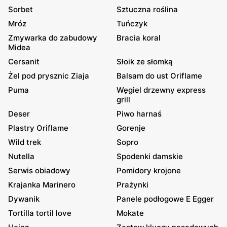
Sorbet
Sztuczna roślina
Mróz
Tuńczyk
Zmywarka do zabudowy
Bracia koral
Midea
Cersanit
Słoik ze słomką
Żel pod prysznic Ziaja
Balsam do ust Oriflame
Puma
Węgiel drzewny express
grill
Deser
Piwo harnaś
Plastry Oriflame
Gorenje
Wild trek
Sopro
Nutella
Spodenki damskie
Serwis obiadowy
Pomidory krojone
Krajanka Marinero
Prażynki
Dywanik
Panele podłogowe E Egger
Tortilla tortil love
Mokate