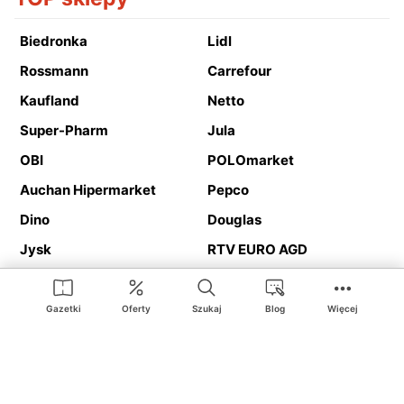
Biedronka
Lidl
Rossmann
Carrefour
Kaufland
Netto
Super-Pharm
Jula
OBI
POLOmarket
Auchan Hipermarket
Pepco
Dino
Douglas
Jysk
RTV EURO AGD
Action
Media Expert
Deichmann
Media Markt
Gazetki
Oferty
Szukaj
Blog
Więcej
Ding.pl to serwis internetowy prezentujący
gazetki promocyjne
oraz
katalogi
sklepów i dużych sieci handlowych. Dzięki
geolokalizacji otrzymasz przede wszystkim oferty sklepów, z