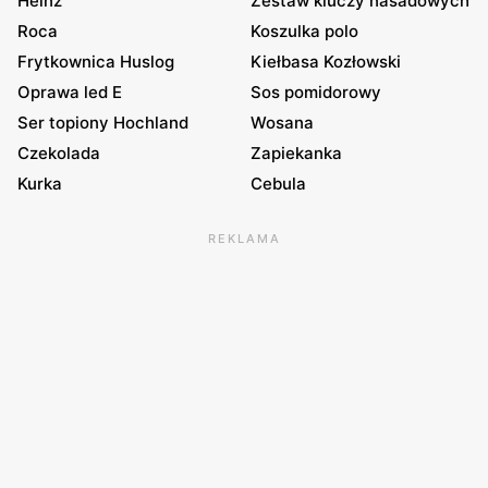
Heinz
Zestaw kluczy nasadowych
Roca
Koszulka polo
Frytkownica Huslog
Kiełbasa Kozłowski
Oprawa led E
Sos pomidorowy
Ser topiony Hochland
Wosana
Czekolada
Zapiekanka
Kurka
Cebula
REKLAMA