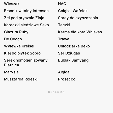
Wieszak
NAC
Błonnik witalny Intenson
Gołąbki Wafelek
Żel pod prysznic Ziaja
Spray do czyszczenia
Koreczki śledziowe Seko
Teczki
Glazura Ruby
Karma dla kota Whiskas
De Cecco
Trawa
Wylewka Kreisel
Chłodziarka Beko
Klej do płytek Sopro
Ser Dziugas
Serek homogenizowany
Buldak Samyang
Piątnica
Marysia
Algida
Musztarda Roleski
Prosecco
REKLAMA