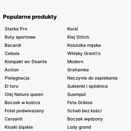
Popularne produkty
Starke Pro
Koral
Buty sportowe
Klej Stitch
Bacardi
Koszulka męska
Cebula
Whisky Grant\'s
Kompakt wc Deante
Modern
Action
Grahamka
Pielęgnacja
Naczynie do zapiekania
El toro
Sukienki i spódnice
Olej Nature queen
Suempol
Boczek w kostce
Feta Grikios
Fotel podwieszany
Schab bez kości
Cersanit
Boczek wędzony
Kluski śląskie
Lody grand