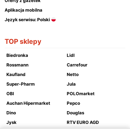
Oferty z gazetek
Aplikacja mobilna
Język serwisu: Polski
TOP sklepy
Biedronka
Lidl
Rossmann
Carrefour
Kaufland
Netto
Super-Pharm
Jula
OBI
POLOmarket
Auchan Hipermarket
Pepco
Dino
Douglas
Jysk
RTV EURO AGD