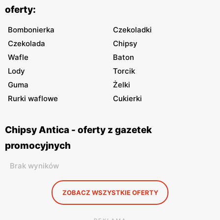
oferty:
Bombonierka
Czekoladki
Czekolada
Chipsy
Wafle
Baton
Lody
Torcik
Guma
Żelki
Rurki waflowe
Cukierki
Chipsy Antica - oferty z gazetek
promocyjnych
Brak wyników
ZOBACZ WSZYSTKIE OFERTY