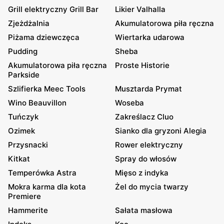
Grill elektryczny Grill Bar
Likier Valhalla
Zjeżdżalnia
Akumulatorowa piła ręczna
Piżama dziewczęca
Wiertarka udarowa
Pudding
Sheba
Akumulatorowa piła ręczna
Proste Historie
Parkside
Szlifierka Meec Tools
Musztarda Prymat
Wino Beauvillon
Woseba
Tuńczyk
Zakreślacz Cluo
Ozimek
Sianko dla gryzoni Alegia
Przysnacki
Rower elektryczny
Kitkat
Spray do włosów
Temperówka Astra
Mięso z indyka
Mokra karma dla kota
Żel do mycia twarzy
Premiere
Hammerite
Sałata masłowa