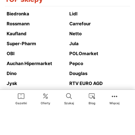
Biedronka
Lidl
Rossmann
Carrefour
Kaufland
Netto
Super-Pharm
Jula
OBI
POLOmarket
Auchan Hipermarket
Pepco
Dino
Douglas
Jysk
RTV EURO AGD
Action
Media Expert
Deichmann
Media Markt
Gazetki
Oferty
Szukaj
Blog
Więcej
Ding.pl to serwis internetowy prezentujący
gazetki promocyjne
oraz
katalogi
sklepów i dużych sieci handlowych. Dzięki
geolokalizacji otrzymasz przede wszystkim oferty sklepów, z