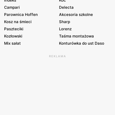
Indeks
Koc
Campari
Delecta
Parownica Hoffen
Akcesoria szkolne
Kosz na śmieci
Sharp
Paszteciki
Lorenz
Kozłowski
Taśma montażowa
Mix sałat
Konturówka do ust Daso
REKLAMA