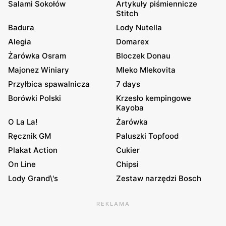
Salami Sokołów
Artykuły piśmiennicze
Stitch
Badura
Lody Nutella
Alegia
Domarex
Żarówka Osram
Bloczek Donau
Majonez Winiary
Mleko Mlekovita
Przyłbica spawalnicza
7 days
Borówki Polski
Krzesło kempingowe
Kayoba
O La La!
Żarówka
Ręcznik GM
Paluszki Topfood
Plakat Action
Cukier
On Line
Chipsi
Lody Grand\'s
Zestaw narzędzi Bosch
REKLAMA