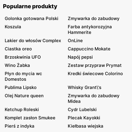
Popularne produkty
Golonka gotowana Polski
Zmywarka do zabudowy
Koszula
Farba antykorozyjna
Hammerite
Lakier do włosów Complex
OnLine
Ciastka oreo
Cappuccino Mokate
Brzoskwinia UFO
Napój pepsi
Wino Żabka
Zestaw przypraw Prymat
Płyn do mycia wc
Kredki świecowe Colorino
Domestos
Publima Lipsko
Whisky Grant\'s
Olej Nature queen
Zmywarka do zabudowy
Midea
Ketchup Roleski
Cydr Lubelski
Komplet zasłon Smukee
Plecak Kayokki
Pierś z indyka
Kiełbasa wiejska