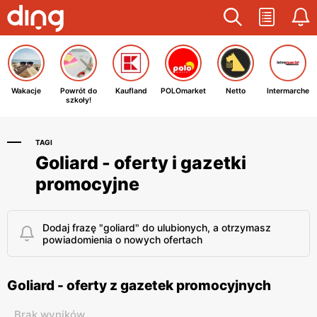
Wakacje
Powrót do
Kaufland
POLOmarket
Netto
Intermarche
szkoły!
TAGI
Goliard - oferty i gazetki
promocyjne
Dodaj frazę "goliard" do ulubionych, a otrzymasz
powiadomienia o nowych ofertach
Goliard - oferty z gazetek promocyjnych
Brak wyników