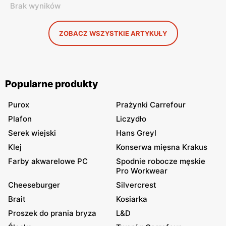
Brak wyników
ZOBACZ WSZYSTKIE ARTYKUŁY
Popularne produkty
Purox
Prażynki Carrefour
Plafon
Liczydło
Serek wiejski
Hans Greyl
Klej
Konserwa mięsna Krakus
Farby akwarelowe PC
Spodnie robocze męskie
Pro Workwear
Cheeseburger
Silvercrest
Brait
Kosiarka
Proszek do prania bryza
L&D