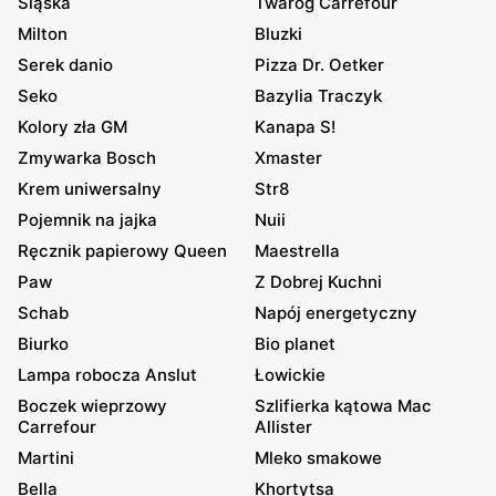
Śląska
Twaróg Carrefour
Milton
Bluzki
Serek danio
Pizza Dr. Oetker
Seko
Bazylia Traczyk
Kolory zła GM
Kanapa S!
Zmywarka Bosch
Xmaster
Krem uniwersalny
Str8
Pojemnik na jajka
Nuii
Ręcznik papierowy Queen
Maestrella
Paw
Z Dobrej Kuchni
Schab
Napój energetyczny
Biurko
Bio planet
Lampa robocza Anslut
Łowickie
Boczek wieprzowy
Szlifierka kątowa Mac
Carrefour
Allister
Martini
Mleko smakowe
Bella
Khortytsa