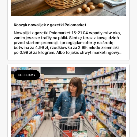
Koszyk nowalijek z gazetki Polomarket
Nowalijki z gazetki Polomarket 15-21.04 wpadły mi w oko,
zanim jeszcze trafiły na półki. Siedzę teraz z kawą, dzień
przed startem promocji, i przeglądam oferty na środę:
botwina za 4.99 zł, rzodkiewka za 2.99, młode ziemniaki
po 0.99 zł za kilogram. Albo to jakiś chwyt marketingowy,
albo od jutra faktycznie da się zrobić wiosenne zakupy w
Polomarkecie za mniej niż pięć dych. Podkreślam kilka
pozycji długopisem i liczę, co wrzucę do koszyka w środę
rano. No to po kolei.
POLECAMY