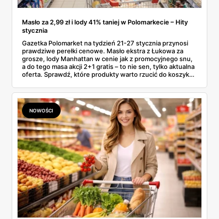
Masło za 2,99 zł i lody 41% taniej w Polomarkecie – Hity
stycznia
Gazetka Polomarket na tydzień 21-27 stycznia przynosi
prawdziwe perełki cenowe. Masło ekstra z Łukowa za
grosze, lody Manhattan w cenie jak z promocyjnego snu,
a do tego masa akcji 2+1 gratis – to nie sen, tylko aktualna
oferta. Sprawdź, które produkty warto rzucić do koszyka,
zanim znikną z półek (bo znikną – takie okazje nie
czekają).
NOWOŚCI