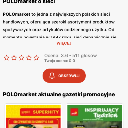
POLOmarket o sieci
POLOmarket
to jedna z największych polskich sieci
handlowych, oferująca szeroki asortyment produktów
spożywczych oraz artykułów codziennego użytku. Od
momentu powstania w 1997 roku, sieć dynamicznie się
WIĘCEJ
rozwija, zdobywając zaufanie klientów dzięki wysokiej
jakości produktom oraz konkurencyjnym cenom.
Ocena: 3.6 - 511 głosów
POLOmarket
stawia na polskość, współpracując z
Twoja ocena: 0.0
lokalnymi dostawcami i producentami, co przekłada się na
świeżość i jakość oferowanych towarów. Jednym z
OBSERWUJ
kluczowych narzędzi marketingowych
POLOmarketu
są
regularnie wydawane
gazetki promocyjne
. Sieć publikuje
POLOmarket aktualne gazetki promocyjne
gazetki
co tydzień, co pozwala klientom być na bieżąco z
najnowszymi
promocjami
i okazjami. W
gazetkach
znajdują się informacje o obniżkach cen na wybrane
produkty, specjalnych ofertach sezonowych oraz