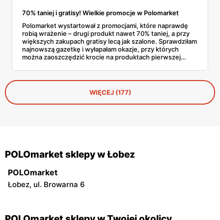
70% taniej i gratisy! Wielkie promocje w Polomarket
Polomarket wystartował z promocjami, które naprawdę
robią wrażenie – drugi produkt nawet 70% taniej, a przy
większych zakupach gratisy lecą jak szalone. Sprawdziłam
najnowszą gazetkę i wyłapałam okazje, przy których
można zaoszczędzić krocie na produktach pierwszej
potrzeby. Mleko 2+1 gratis, sery w zestawach 3 w cenie
2, słodycze z rabatem 70% na drugi produkt – to tylko
wierzchołek góry lodowej styczniowych promocji
wielopakowych, które pozwalają zrobić solidne zapasy za
WIĘCEJ (177)
ułamek standardowej ceny.
POLOmarket sklepy w Łobez
POLOmarket
Łobez, ul. Browarna 6
POLOmarket sklepy w Twojej okolicy