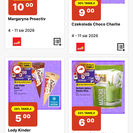
10
30% TANIEJ!
00
9
00
Margaryna Proactiv
Czekolada Choco Charlie
4
-
11 sie 2026
4
-
11 sie 2026
28% TANIEJ!
33% TANIEJ!
5
00
6
00
Lody Kinder