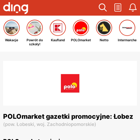
Wakacje
Powrót do
Kaufland
POLOmarket
Netto
Intermarche
szkoły!
POLOmarket gazetki promocyjne: Łobez
(
pow. Łobeski,
woj. Zachodniopomorskie
)