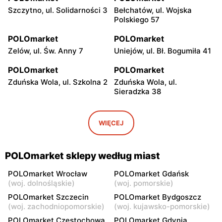
Szczytno, ul. Solidarności 3
Bełchatów, ul. Wojska
Polskiego 57
POLOmarket
POLOmarket
Zelów, ul. Św. Anny 7
Uniejów, ul. Bł. Bogumiła 41
POLOmarket
POLOmarket
Zduńska Wola, ul. Szkolna 2
Zduńska Wola, ul.
Sieradzka 38
POLOmarket
POLOmarket
Ruciane-Nida, ul.
Czernikowo, ul. Mikołaja
WIĘCEJ
Gałczyńskiego 18a
Reja 22
POLOmarket
POLOmarket
POLOmarket sklepy według miast
Koło, ul. Niezłomnych 12
Koło, ul. Blizna 26
POLOmarket Wrocław
POLOmarket Gdańsk
POLOmarket
POLOmarket
(
woj. dolnośląskie
)
(
woj. pomorskie
)
Kurzętnik, ul. Henryka
Kleszczów, ul. Grzybowa 1
POLOmarket Szczecin
POLOmarket Bydgoszcz
Sienkiewicza 3
(
woj. zachodniopomorskie
)
(
woj. kujawsko-pomorskie
)
POLOmarket Częstochowa
POLOmarket Gdynia