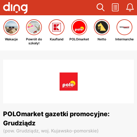
Wakacje
Powrót do
Kaufland
POLOmarket
Netto
Intermarche
szkoły!
POLOmarket gazetki promocyjne:
Grudziądz
(
pow. Grudziądz,
woj. Kujawsko-pomorskie
)