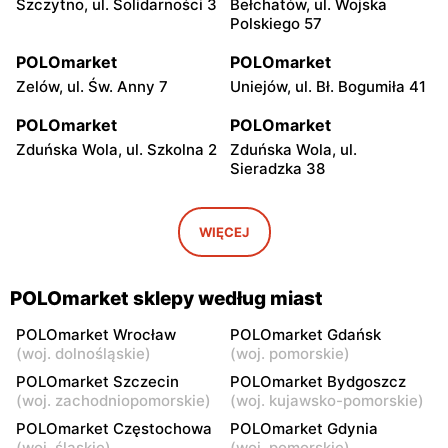
Szczytno, ul. Solidarności 3
Bełchatów, ul. Wojska
Polskiego 57
POLOmarket
POLOmarket
Zelów, ul. Św. Anny 7
Uniejów, ul. Bł. Bogumiła 41
POLOmarket
POLOmarket
Zduńska Wola, ul. Szkolna 2
Zduńska Wola, ul.
Sieradzka 38
POLOmarket
POLOmarket
Ruciane-Nida, ul.
Czernikowo, ul. Mikołaja
WIĘCEJ
Gałczyńskiego 18a
Reja 22
POLOmarket
POLOmarket
POLOmarket sklepy według miast
Koło, ul. Niezłomnych 12
Koło, ul. Blizna 26
POLOmarket Wrocław
POLOmarket Gdańsk
POLOmarket
POLOmarket
(
woj. dolnośląskie
)
(
woj. pomorskie
)
Kurzętnik, ul. Henryka
Kleszczów, ul. Grzybowa 1
POLOmarket Szczecin
POLOmarket Bydgoszcz
Sienkiewicza 3
(
woj. zachodniopomorskie
)
(
woj. kujawsko-pomorskie
)
POLOmarket Częstochowa
POLOmarket Gdynia
POLOmarket
POLOmarket
(
woj. śląskie
)
(
woj. pomorskie
)