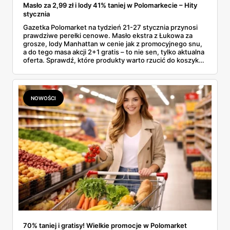
Masło za 2,99 zł i lody 41% taniej w Polomarkecie – Hity
stycznia
Gazetka Polomarket na tydzień 21-27 stycznia przynosi
prawdziwe perełki cenowe. Masło ekstra z Łukowa za
grosze, lody Manhattan w cenie jak z promocyjnego snu,
a do tego masa akcji 2+1 gratis – to nie sen, tylko aktualna
oferta. Sprawdź, które produkty warto rzucić do koszyka,
zanim znikną z półek (bo znikną – takie okazje nie
czekają).
NOWOŚCI
70% taniej i gratisy! Wielkie promocje w Polomarket