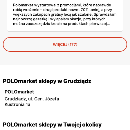
Polomarket wystartował z promocjami, które naprawdę
robią wrażenie – drugi produkt nawet 70% taniej, a przy
większych zakupach gratisy lecą jak szalone. Sprawdziłam
najnowszą gazetkę i wyłapałam okazje, przy których
można zaoszczędzić krocie na produktach pierwszej
potrzeby. Mleko 2+1 gratis, sery w zestawach 3 w cenie
2, słodycze z rabatem 70% na drugi produkt – to tylko
wierzchołek góry lodowej styczniowych promocji
wielopakowych, które pozwalają zrobić solidne zapasy za
WIĘCEJ (177)
ułamek standardowej ceny.
POLOmarket sklepy w Grudziądz
POLOmarket
Grudziądz, ul. Gen. Józefa
Kustronia 1a
POLOmarket sklepy w Twojej okolicy