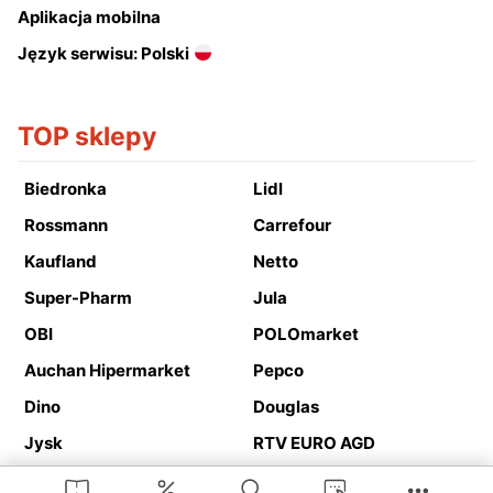
Aplikacja mobilna
Język serwisu: Polski
TOP sklepy
Biedronka
Lidl
Rossmann
Carrefour
Kaufland
Netto
Super-Pharm
Jula
OBI
POLOmarket
Auchan Hipermarket
Pepco
Dino
Douglas
Jysk
RTV EURO AGD
Action
Media Expert