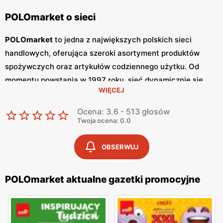
POLOmarket o sieci
POLOmarket
to jedna z największych polskich sieci
handlowych, oferująca szeroki asortyment produktów
spożywczych oraz artykułów codziennego użytku. Od
momentu powstania w 1997 roku, sieć dynamicznie się
WIĘCEJ
rozwija, zdobywając zaufanie klientów dzięki wysokiej
jakości produktom oraz konkurencyjnym cenom.
Ocena: 3.6 - 513 głosów
POLOmarket
stawia na polskość, współpracując z
Twoja ocena: 0.0
lokalnymi dostawcami i producentami, co przekłada się na
świeżość i jakość oferowanych towarów. Jednym z
OBSERWUJ
kluczowych narzędzi marketingowych
POLOmarketu
są
regularnie wydawane
gazetki promocyjne
. Sieć publikuje
POLOmarket aktualne gazetki promocyjne
gazetki
co tydzień, co pozwala klientom być na bieżąco z
najnowszymi
promocjami
i okazjami. W
gazetkach
znajdują się informacje o obniżkach cen na wybrane