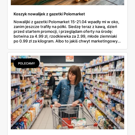
Koszyk nowalijek z gazetki Polomarket
Nowalijki z gazetki Polomarket 15-21.04 wpadły mi w oko,
zanim jeszcze trafiły na półki. Siedzę teraz z kawą, dzień
przed startem promocji, i przeglądam oferty na środę:
botwina za 4.99 zł, rzodkiewka za 2.99, młode ziemniaki
po 0.99 zł za kilogram. Albo to jakiś chwyt marketingowy,
albo od jutra faktycznie da się zrobić wiosenne zakupy w
Polomarkecie za mniej niż pięć dych. Podkreślam kilka
pozycji długopisem i liczę, co wrzucę do koszyka w środę
rano. No to po kolei.
POLECAMY