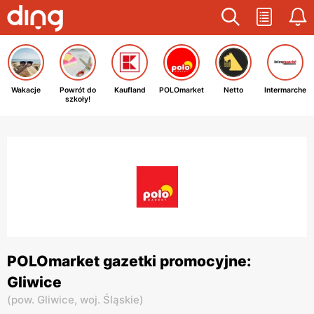
Wakacje
Powrót do
Kaufland
POLOmarket
Netto
Intermarche
szkoły!
POLOmarket gazetki promocyjne:
Gliwice
(
pow. Gliwice,
woj. Śląskie
)