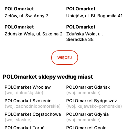
POLOmarket
POLOmarket
Zelów, ul. Św. Anny 7
Uniejów, ul. Bł. Bogumiła 41
POLOmarket
POLOmarket
Zduńska Wola, ul. Szkolna 2
Zduńska Wola, ul.
Sieradzka 38
POLOmarket
POLOmarket
Ruciane-Nida, ul.
Czernikowo, ul. Mikołaja
WIĘCEJ
Gałczyńskiego 18a
Reja 22
POLOmarket
POLOmarket
POLOmarket sklepy według miast
Koło, ul. Niezłomnych 12
Koło, ul. Blizna 26
POLOmarket Wrocław
POLOmarket Gdańsk
POLOmarket
POLOmarket
(
woj. dolnośląskie
)
(
woj. pomorskie
)
Kurzętnik, ul. Henryka
Kleszczów, ul. Grzybowa 1
POLOmarket Szczecin
POLOmarket Bydgoszcz
Sienkiewicza 3
(
woj. zachodniopomorskie
)
(
woj. kujawsko-pomorskie
)
POLOmarket Częstochowa
POLOmarket Gdynia
POLOmarket
POLOmarket
(
woj. śląskie
)
(
woj. pomorskie
)
Golub-Dobrzyń, ul. Stefana
Lubawa, ul. Poznańska 13
POLOmarket Toruń
POLOmarket Opole
Żeromskiego 1 A