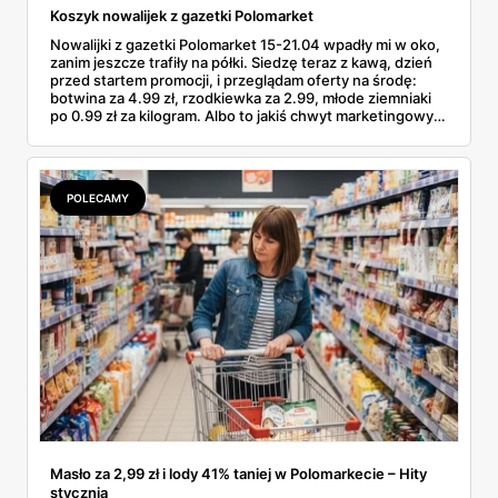
Koszyk nowalijek z gazetki Polomarket
Nowalijki z gazetki Polomarket 15-21.04 wpadły mi w oko,
zanim jeszcze trafiły na półki. Siedzę teraz z kawą, dzień
przed startem promocji, i przeglądam oferty na środę:
botwina za 4.99 zł, rzodkiewka za 2.99, młode ziemniaki
po 0.99 zł za kilogram. Albo to jakiś chwyt marketingowy,
albo od jutra faktycznie da się zrobić wiosenne zakupy w
Polomarkecie za mniej niż pięć dych. Podkreślam kilka
pozycji długopisem i liczę, co wrzucę do koszyka w środę
rano. No to po kolei.
POLECAMY
Masło za 2,99 zł i lody 41% taniej w Polomarkecie – Hity
stycznia