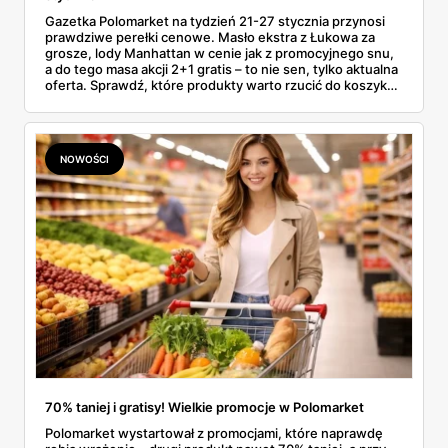
Gazetka Polomarket na tydzień 21-27 stycznia przynosi
prawdziwe perełki cenowe. Masło ekstra z Łukowa za
grosze, lody Manhattan w cenie jak z promocyjnego snu,
a do tego masa akcji 2+1 gratis – to nie sen, tylko aktualna
oferta. Sprawdź, które produkty warto rzucić do koszyka,
zanim znikną z półek (bo znikną – takie okazje nie
czekają).
NOWOŚCI
70% taniej i gratisy! Wielkie promocje w Polomarket
Polomarket wystartował z promocjami, które naprawdę