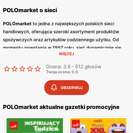
POLOmarket o sieci
POLOmarket
to jedna z największych polskich sieci
handlowych, oferująca szeroki asortyment produktów
spożywczych oraz artykułów codziennego użytku. Od
momentu powstania w 1997 roku, sieć dynamicznie się
WIĘCEJ
rozwija, zdobywając zaufanie klientów dzięki wysokiej
jakości produktom oraz konkurencyjnym cenom.
Ocena: 3.6 - 512 głosów
POLOmarket
stawia na polskość, współpracując z
Twoja ocena: 0.0
lokalnymi dostawcami i producentami, co przekłada się na
świeżość i jakość oferowanych towarów. Jednym z
OBSERWUJ
kluczowych narzędzi marketingowych
POLOmarketu
są
regularnie wydawane
gazetki promocyjne
. Sieć publikuje
POLOmarket aktualne gazetki promocyjne
gazetki
co tydzień, co pozwala klientom być na bieżąco z
najnowszymi
promocjami
i okazjami. W
gazetkach
znajdują się informacje o obniżkach cen na wybrane