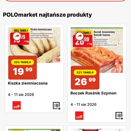
POLOmarket najtańsze produkty
20% TANIEJ!
19
99
22% TANIEJ!
26
99
Kiszka ziemniaczana
Boczek Rzeźnik Szymon
4
-
11 sie 2026
4
-
11 sie 2026