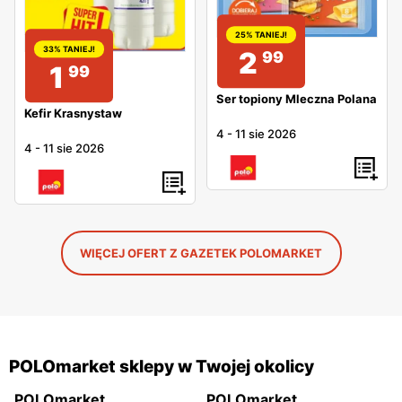
25% TANIEJ!
33% TANIEJ!
2
99
1
99
Ser topiony Mleczna Polana
Kefir Krasnystaw
4
-
11 sie 2026
4
-
11 sie 2026
WIĘCEJ OFERT Z GAZETEK POLOMARKET
POLOmarket sklepy w Twojej okolicy
POLOmarket
POLOmarket