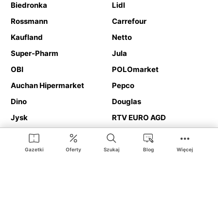
Biedronka
Lidl
Rossmann
Carrefour
Kaufland
Netto
Super-Pharm
Jula
OBI
POLOmarket
Auchan Hipermarket
Pepco
Dino
Douglas
Jysk
RTV EURO AGD
Action
Media Expert
Deichmann
Media Markt
Gazetki
Oferty
Szukaj
Blog
Więcej
Ding.pl to serwis internetowy prezentujący
gazetki promocyjne
oraz
katalogi
sklepów i dużych sieci handlowych. Dzięki
geolokalizacji otrzymasz przede wszystkim oferty sklepów, z
Twojego bliskiego otoczenia. Dodatkowo na stronie znajdziesz
adresy sklepów, więc w trakcie podróży bez problemu trafisz do
ulubionego sklepu.