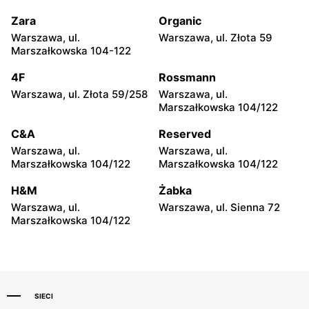
Żeromskiego 1 A
Zara
Organic
POLOmarket
POLOmarket
Warszawa, ul.
Warszawa, ul. Złota 59
Sompolno, ul. 11 Listopada
Sieradz, ul. Marsz. Józefa
Marszałkowska 104-122
2a
Piłsudskiego 12
4F
Rossmann
POLOmarket
POLOmarket
Warszawa, ul. Złota 59/258
Warszawa, ul.
Sieradz, ul. Władysława
Turek, ul. Wincentego
Marszałkowska 104/122
Łokietka 5
Milewskiego 7
C&A
Reserved
POLOmarket
POLOmarket
Warszawa, ul.
Warszawa, ul.
Aleksandrów Kujawski, ul.
Brzozówka, ul. Owocowa
Marszałkowska 104/122
Marszałkowska 104/122
Gen. Władysława
43
Sikorskiego 2 B
H&M
Żabka
Warszawa, ul.
Warszawa, ul. Sienna 72
POLOmarket
POLOmarket
Marszałkowska 104/122
Władysławów, ul.
Lubicz Górny, ul. Bankowa
Jagiellońska 1A
3
SIECI