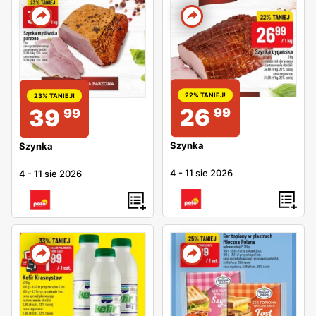
22% TANIEJ!
23% TANIEJ!
26
39
99
99
Szynka
Szynka
4
-
11 sie 2026
4
-
11 sie 2026