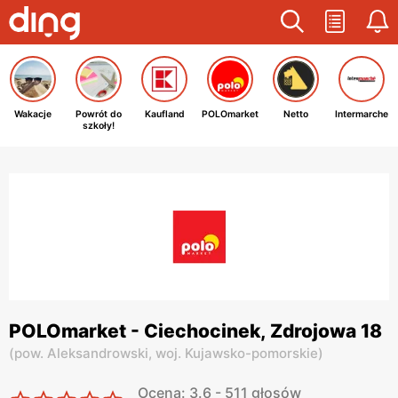
Wakacje
Powrót do
Kaufland
POLOmarket
Netto
Intermarche
szkoły!
POLOmarket - Ciechocinek, Zdrojowa 18
(
pow. Aleksandrowski,
woj. Kujawsko-pomorskie
)
Ocena: 3.6 - 511 głosów