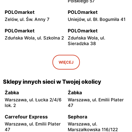
Polskiego 57
POLOmarket
POLOmarket
Zelów, ul. Św. Anny 7
Uniejów, ul. Bł. Bogumiła 41
POLOmarket
POLOmarket
Zduńska Wola, ul. Szkolna 2
Zduńska Wola, ul.
Sieradzka 38
POLOmarket
POLOmarket
Ruciane-Nida, ul.
Czernikowo, ul. Mikołaja
WIĘCEJ
Gałczyńskiego 18a
Reja 22
POLOmarket
POLOmarket
Sklepy innych sieci w Twojej okolicy
Koło, ul. Niezłomnych 12
Koło, ul. Blizna 26
Żabka
Żabka
POLOmarket
POLOmarket
Warszawa, ul. Łucka 2/4/6
Warszawa, ul. Emilii Plater
Kurzętnik, ul. Henryka
Kleszczów, ul. Grzybowa 1
lok. 2
47
Sienkiewicza 3
Carrefour Express
Sephora
POLOmarket
POLOmarket
Warszawa, ul. Emilii Plater
Warszawa, ul.
Golub-Dobrzyń, ul. Stefana
Lubawa, ul. Poznańska 13
47
Marszałkowska 116/122