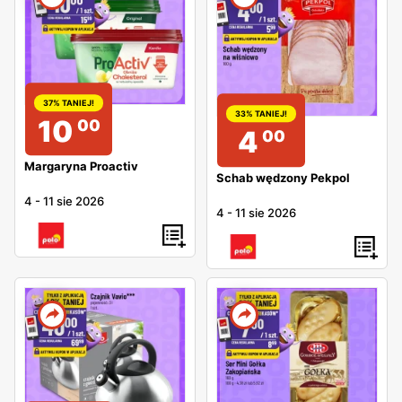
37% TANIEJ!
33% TANIEJ!
10
00
4
00
Margaryna Proactiv
Schab wędzony Pekpol
4
-
11 sie 2026
4
-
11 sie 2026