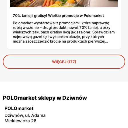
70% taniej i gratisy! Wielkie promocje w Polomarket
Polomarket wystartował z promocjami, które naprawdę
robią wrażenie – drugi produkt nawet 70% taniej, a przy
większych zakupach gratisy lecą jak szalone. Sprawdziłam
najnowszą gazetkę i wyłapałam okazje, przy których
można zaoszczędzić krocie na produktach pierwszej
potrzeby. Mleko 2+1 gratis, sery w zestawach 3 w cenie
2, słodycze z rabatem 70% na drugi produkt – to tylko
wierzchołek góry lodowej styczniowych promocji
wielopakowych, które pozwalają zrobić solidne zapasy za
WIĘCEJ (177)
ułamek standardowej ceny.
POLOmarket sklepy w Dziwnów
POLOmarket
Dziwnów, ul. Adama
Mickiewicza 26