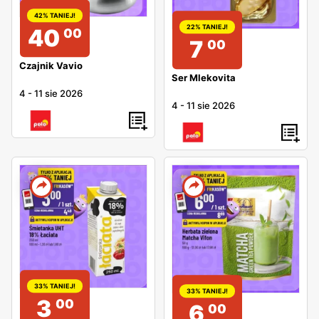
42% TANIEJ!
22% TANIEJ!
40
00
7
00
Czajnik Vavio
Ser Mlekovita
4
-
11 sie 2026
4
-
11 sie 2026
33% TANIEJ!
33% TANIEJ!
3
00
6
00