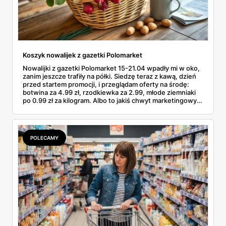
Koszyk nowalijek z gazetki Polomarket
Nowalijki z gazetki Polomarket 15-21.04 wpadły mi w oko,
zanim jeszcze trafiły na półki. Siedzę teraz z kawą, dzień
przed startem promocji, i przeglądam oferty na środę:
botwina za 4.99 zł, rzodkiewka za 2.99, młode ziemniaki
po 0.99 zł za kilogram. Albo to jakiś chwyt marketingowy,
albo od jutra faktycznie da się zrobić wiosenne zakupy w
Polomarkecie za mniej niż pięć dych. Podkreślam kilka
pozycji długopisem i liczę, co wrzucę do koszyka w środę
rano. No to po kolei.
POLECAMY