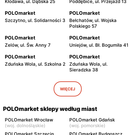
Kłodawa, ul. Dąbska 25
Poddębice, ul. Przejazd 13
POLOmarket
POLOmarket
Szczytno, ul. Solidarności 3
Bełchatów, ul. Wojska
Polskiego 57
POLOmarket
POLOmarket
Zelów, ul. Św. Anny 7
Uniejów, ul. Bł. Bogumiła 41
POLOmarket
POLOmarket
Zduńska Wola, ul. Szkolna 2
Zduńska Wola, ul.
Sieradzka 38
POLOmarket
POLOmarket
Ruciane-Nida, ul.
Czernikowo, ul. Mikołaja
WIĘCEJ
Gałczyńskiego 18a
Reja 22
POLOmarket
POLOmarket
POLOmarket sklepy według miast
Koło, ul. Niezłomnych 12
Koło, ul. Blizna 26
POLOmarket Wrocław
POLOmarket Gdańsk
POLOmarket
POLOmarket
(
woj. dolnośląskie
)
(
woj. pomorskie
)
Kurzętnik, ul. Henryka
Kleszczów, ul. Grzybowa 1
POLOmarket Szczecin
POLOmarket Bydgoszcz