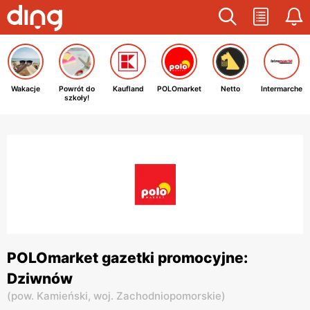
Wakacje
Powrót do
Kaufland
POLOmarket
Netto
Intermarche
szkoły!
POLOmarket gazetki promocyjne:
Dziwnów
(
pow. Kamieński,
woj. Zachodniopomorskie
)