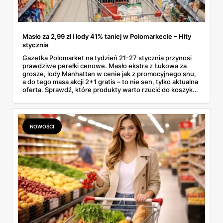
Masło za 2,99 zł i lody 41% taniej w Polomarkecie – Hity
stycznia
Gazetka Polomarket na tydzień 21-27 stycznia przynosi
prawdziwe perełki cenowe. Masło ekstra z Łukowa za
grosze, lody Manhattan w cenie jak z promocyjnego snu,
a do tego masa akcji 2+1 gratis – to nie sen, tylko aktualna
oferta. Sprawdź, które produkty warto rzucić do koszyka,
zanim znikną z półek (bo znikną – takie okazje nie
czekają).
NOWOŚCI