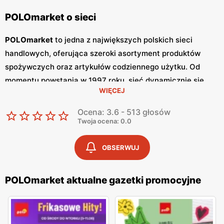
POLOmarket o sieci
POLOmarket
to jedna z największych polskich sieci
handlowych, oferująca szeroki asortyment produktów
spożywczych oraz artykułów codziennego użytku. Od
momentu powstania w 1997 roku, sieć dynamicznie się
WIĘCEJ
rozwija, zdobywając zaufanie klientów dzięki wysokiej
jakości produktom oraz konkurencyjnym cenom.
Ocena: 3.6 - 513 głosów
POLOmarket
stawia na polskość, współpracując z
Twoja ocena: 0.0
lokalnymi dostawcami i producentami, co przekłada się na
świeżość i jakość oferowanych towarów. Jednym z
OBSERWUJ
kluczowych narzędzi marketingowych
POLOmarketu
są
regularnie wydawane
gazetki promocyjne
. Sieć publikuje
POLOmarket aktualne gazetki promocyjne
gazetki
co tydzień, co pozwala klientom być na bieżąco z
najnowszymi
promocjami
i okazjami. W
gazetkach
znajdują się informacje o obniżkach cen na wybrane