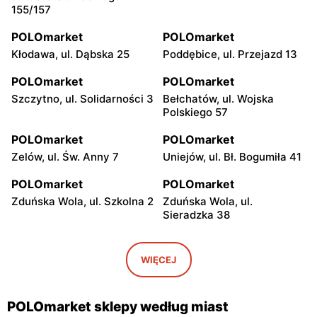
155/157
POLOmarket
POLOmarket
Kłodawa, ul. Dąbska 25
Poddębice, ul. Przejazd 13
POLOmarket
POLOmarket
Szczytno, ul. Solidarności 3
Bełchatów, ul. Wojska
Polskiego 57
POLOmarket
POLOmarket
Zelów, ul. Św. Anny 7
Uniejów, ul. Bł. Bogumiła 41
POLOmarket
POLOmarket
Zduńska Wola, ul. Szkolna 2
Zduńska Wola, ul.
Sieradzka 38
POLOmarket
POLOmarket
Ruciane-Nida, ul.
Czernikowo, ul. Mikołaja
WIĘCEJ
Gałczyńskiego 18a
Reja 22
POLOmarket
POLOmarket
POLOmarket sklepy według miast