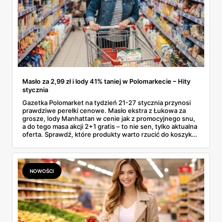
Masło za 2,99 zł i lody 41% taniej w Polomarkecie – Hity
stycznia
Gazetka Polomarket na tydzień 21-27 stycznia przynosi
prawdziwe perełki cenowe. Masło ekstra z Łukowa za
grosze, lody Manhattan w cenie jak z promocyjnego snu,
a do tego masa akcji 2+1 gratis – to nie sen, tylko aktualna
oferta. Sprawdź, które produkty warto rzucić do koszyka,
zanim znikną z półek (bo znikną – takie okazje nie
czekają).
NOWOŚCI