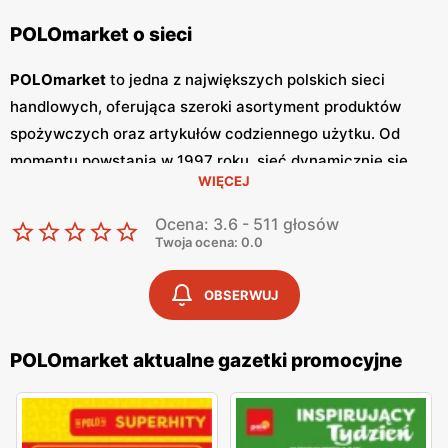
POLOmarket o sieci
POLOmarket
to jedna z największych polskich sieci
handlowych, oferująca szeroki asortyment produktów
spożywczych oraz artykułów codziennego użytku. Od
momentu powstania w 1997 roku, sieć dynamicznie się
WIĘCEJ
rozwija, zdobywając zaufanie klientów dzięki wysokiej
jakości produktom oraz konkurencyjnym cenom.
Ocena: 3.6 - 511 głosów
POLOmarket
stawia na polskość, współpracując z
Twoja ocena: 0.0
lokalnymi dostawcami i producentami, co przekłada się na
świeżość i jakość oferowanych towarów. Jednym z
OBSERWUJ
kluczowych narzędzi marketingowych
POLOmarketu
są
regularnie wydawane
gazetki promocyjne
. Sieć publikuje
POLOmarket aktualne gazetki promocyjne
gazetki
co tydzień, co pozwala klientom być na bieżąco z
najnowszymi
promocjami
i okazjami. W
gazetkach
znajdują się informacje o obniżkach cen na wybrane