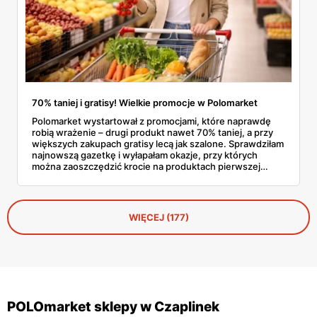
70% taniej i gratisy! Wielkie promocje w Polomarket
Polomarket wystartował z promocjami, które naprawdę
robią wrażenie – drugi produkt nawet 70% taniej, a przy
większych zakupach gratisy lecą jak szalone. Sprawdziłam
najnowszą gazetkę i wyłapałam okazje, przy których
można zaoszczędzić krocie na produktach pierwszej
potrzeby. Mleko 2+1 gratis, sery w zestawach 3 w cenie
2, słodycze z rabatem 70% na drugi produkt – to tylko
wierzchołek góry lodowej styczniowych promocji
wielopakowych, które pozwalają zrobić solidne zapasy za
WIĘCEJ (177)
ułamek standardowej ceny.
POLOmarket sklepy w Czaplinek