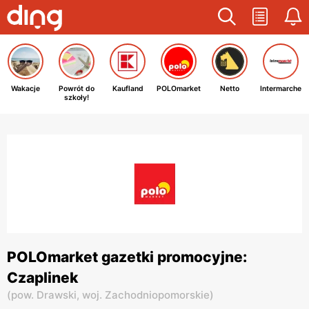
Wakacje
Powrót do
Kaufland
POLOmarket
Netto
Intermarche
szkoły!
POLOmarket gazetki promocyjne:
Czaplinek
(
pow. Drawski,
woj. Zachodniopomorskie
)