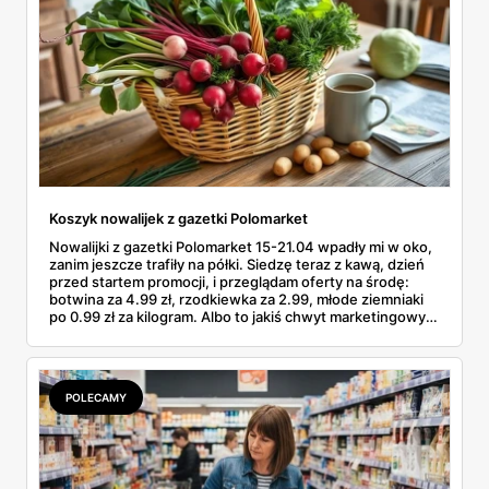
Koszyk nowalijek z gazetki Polomarket
Nowalijki z gazetki Polomarket 15-21.04 wpadły mi w oko,
zanim jeszcze trafiły na półki. Siedzę teraz z kawą, dzień
przed startem promocji, i przeglądam oferty na środę:
botwina za 4.99 zł, rzodkiewka za 2.99, młode ziemniaki
po 0.99 zł za kilogram. Albo to jakiś chwyt marketingowy,
albo od jutra faktycznie da się zrobić wiosenne zakupy w
Polomarkecie za mniej niż pięć dych. Podkreślam kilka
pozycji długopisem i liczę, co wrzucę do koszyka w środę
rano. No to po kolei.
POLECAMY