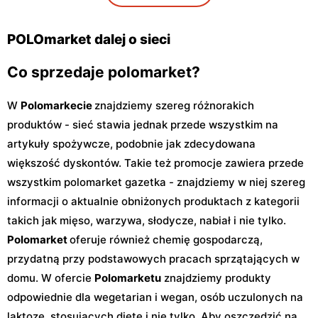
POLOmarket
POLOmarket
Brzozówka, ul. Owocowa
Władysławów, ul.
POLOmarket dalej o sieci
43
Jagiellońska 1A
Co sprzedaje polomarket?
W
Polomarkecie
znajdziemy szereg różnorakich
produktów - sieć stawia jednak przede wszystkim na
artykuły spożywcze, podobnie jak zdecydowana
większość dyskontów. Takie też promocje zawiera przede
wszystkim polomarket gazetka - znajdziemy w niej szereg
informacji o aktualnie obniżonych produktach z kategorii
takich jak mięso, warzywa, słodycze, nabiał i nie tylko.
Polomarket
oferuje również chemię gospodarczą,
przydatną przy podstawowych pracach sprzątających w
domu. W ofercie
Polomarketu
znajdziemy produkty
odpowiednie dla wegetarian i wegan, osób uczulonych na
laktozę, stosujących dietę i nie tylko. Aby oszczędzić na